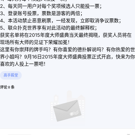
2、每天同一用户对每个奖项候选人只能投一票；
3、登录账号投票，票数是游客的两倍；
4、本活动禁止恶意刷票，一经发现，立即取消争议票数；
5、联众扑克世界享有对此活动的最终解释权；
获奖名单将在2015年度大师盛典当天最终揭晓，获奖人员将在
现场所有大师的见证下荣耀加冕！
这里有你崇拜的牌手吗？有你喜爱的德扑解说吗？有你热爱的世
界小姐吗？9月16日2015年度大师盛典投票正式开启，快来为你
喜欢的人投上一票吧！
高手殿堂
评论 0 条