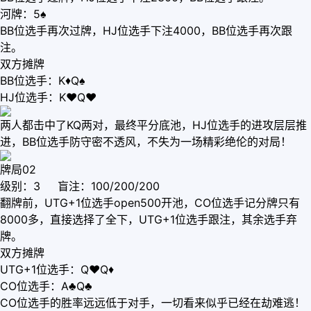
河牌：5♠
BB位选手再次过牌，HJ位选手下注4000，BB位选手再次跟
注。
双方摊牌
BB位选手：K♦Q♠
HJ位选手：K♥Q♥
两人都击中了KQ两对，最终平分底池，HJ位选手的进攻层层推
进，BB位选手防守密不透风，不失为一场精彩绝伦的对局！
牌局02
级别：3 盲注：100/200/200
翻牌前，UTG+1位选手open500开池，CO位选手记分牌只有
8000多，直接选择了全下，UTG+1位选手跟注，其余选手弃
牌。
双方摊牌
UTG+1位选手：Q♥Q♦
CO位选手：A♣Q♣
CO位选手的胜率远远低于对手，一切看来似乎已经在劫难逃！