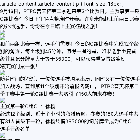
.article-content,.article-content p { font-size: 18px; }
9月16日，PTPC普天杯第二季迎来第3个比赛日，主赛事第一轮
C组比赛在今日下午14点整准时开赛。许多未能赶上前两日比赛
的外地选手，纷纷在今日踏上主赛征战之旅！
和前两组比赛一样，选手们需要在今日的C组比赛中完成12个级
别的角逐，每个级别45分钟。值得一提的是，如果选手重复晋
级并且记分牌量大于等于35000，可以获得重复晋级奖励——
精英赛门票一张！
随着时间的流逝，一位位选手被淘汰出局，同时又有一位位选手
加入战场，直到第11个级别开始前报名截止， PTPC普天杯第二
季主赛事第一轮C组比赛一共吸引了150人前来参赛！
主赛第一轮C组CL：徐杨
经过12个级别、近十个小时的激烈角逐，参赛的150人选手中共
有31人晋级下一轮，徐杨凭借395000的记分牌量成为C组CL!
选手晋级名单