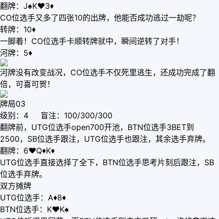
翻牌：J♠K♥3♦
CO位选手又多了四张10的出牌，他能否成功逃过一劫呢？
转牌：10♦
一脚着！CO位选手卡顺转牌就中，瞬间逆转了对手！
河牌：5♦
河牌没有改变战况，CO位选手不仅死里逃生，还成功完成了翻
倍，可喜可贺！
牌局03
级别：4 盲注：100/300/300
翻牌前，UTG位选手open700开池，BTN位选手3BET到
2500，SB位选手跟注，UTG位选手也跟注，其余选手弃牌。
翻牌：6♥Q♦K♦
UTG位选手直接选择了全下，BTN位选手思考片刻后跟注，SB
位选手弃牌。
双方摊牌
UTG位选手：A♦8♦
BTN位选手：K♥K♠