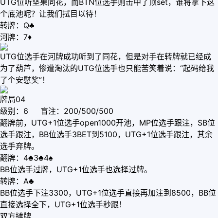
UTG位听坚果同花，而BTN位选手则击中了顶set，谁将拿下这
个底池呢？让我们拭目以待！
转牌：Q♣
河牌：7♦
UTG位选手在河牌成功听到了同花，但是对手在转牌就已经成
为了葫芦，惨遭淘汰的UTG位选手也只能苦笑着说：“起码给我
了个安慰奖”！
牌局04
级别：6 盲注：200/500/500
翻牌前，UTG+1位选手open1000开池，MP位选手跟注，SB位
选手跟注，BB位选手3BET到5100，UTG+1位选手跟注，其余
选手弃牌。
翻牌：4♣3♣4♠
BB位选手过牌，UTG+1位选手也选择过牌。
转牌：A♣
BB位选手下注3300，UTG+1位选手直接再加注到8500，BB位
直接选择全下，UTG+1位选手秒跟！
双方摊牌