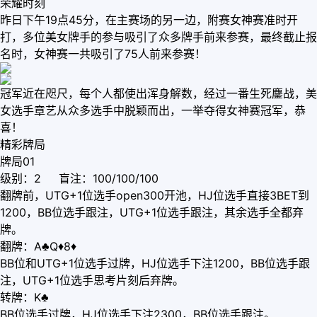
荣耀时刻
昨日下午19点45分，在主赛场的另一边，附赛女神赛准时开
打，多位美女牌手的参与吸引了众多牌手前来参赛，最终截止报
名时，女神赛一共吸引了75人前来参赛！
冠军近在咫尺，每个人都使出浑身解数，经过一番生死鏖战，美
女选手章艺从众多选手中脱颖而出，一举夺得女神赛冠军，恭
喜！
精彩牌局
牌局01
级别：2 盲注：100/100/100
翻牌前，UTG+1位选手open300开池，HJ位选手直接3BET到
1200，BB位选手跟注，UTG+1位选手跟注，其余选手全都弃
牌。
翻牌：A♣Q♦8♦
BB位和UTG+1位选手过牌，HJ位选手下注1200，BB位选手跟
注，UTG+1位选手思考片刻后弃牌。
转牌：K♣
BB位选手过牌，HJ位选手下注2300，BB位选手跟注。