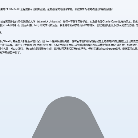
接下来的21:00~24:00全程底牌可见视频直播，配有翻译实时翻译字幕，领教数学奇才突破困局的解题思路！
国排名前10的沃里克大学（Warwick University）修得一等数学荣誉学位，以及拥有像Charlie Carrel这
，比如3-4小时练习，然后再进行1-2小时的学习和复盘。我总是看到初学者犯同样的错误，也就是因为他们只想享受游戏过程
链。
。除了Heath, 其余五人都是金手链玩家，但Heath是筹码量领先者，拥有着丰富的豪客赛经验加上老练的牌技很有碾压全场的架势。比赛开局仅仅三手
rger在小盲位弃牌，这时位于大盲的Heath给出时间牌，Soverel在Heath二次给出时间牌时抢先弃牌使得Heath不得不跟注Yuraso
推出剩下的56个大盲，Heath跟注。 Heath在翻牌圈击中对J，转牌和河牌虽没提升他的牌力，但也没让Lichtenberger成牌，最终赢
冠军的感觉棒极了。