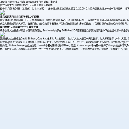
.article-content,.article-content p { font-size: 18px; }
留守本周末20:00的扑克坊！玩家线上实时为你解惑！
留守11月25及26日（本周末）的【扑克坊】，让咱们决赛桌上的连胜将军在 20:00~21:00为您开启线上一对一手牌解析！
扑克短跑黑马对扑克初学者的入门见解
他凭借欧洲扑克巡回赛（EPT）的边赛胜利、世界扑克大赛（WSOP）的决赛桌经历、多次在25000欧元超级碗赛事中获奖，早前在英
式是向已经成功的人学习。曾被问及：⌈你会给初学者什么样的时间安排建议？⌋Ben回答道：⌈我建议初学者用较短的时间练习
虎口夺食: 从顶流牌手中夺下首金手链
续多次闯入决赛桌却频频与冠军擦身而过, Ben Heath终于在 2019年WSOP豪客赛里众多顶流牌手里夺下他生涯中第一条金手
回顾当时在决赛卓上David Einhorn, Cary Katz和Elio Fox出局后，剩余六人进入最后一天的比拼，每人筹码量平均40个大盲
Petrangelo手持AK撞上Heath的QQ而出局。后来， Soverel在开局下了一个小注，Yurasov随后进行全押，Lichtenbe
最终局，Lichtenberger庄位加注后，Heath拿着AJ果断地进行3bet。随后Lichtenberger手持着AK选择了4bet并
他在赛后采访时，感慨年轻的时候并不太在乎金手链只因不想在公众面前露脸，宁愿成为比赛亚军，但既然一切都发生了，拿下