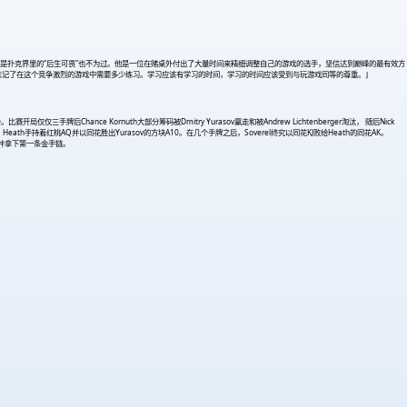
样的朋友，说他是扑克界里的“后生可畏”也不为过。他是一位在赌桌外付出了大量时间来精细调整自己的游戏的选手，坚信达到巅峰的最有效方
，忘记了在这个竞争激烈的游戏中需要多少练习。学习应该有学习的时间，学习的时间应该受到与玩游戏同等的尊重。⌋
牌后Chance Kornuth大部分筹码被Dmitry Yurasov赢走和被Andrew Lichtenberger淘汰， 随后Nick
v，Heath手持着红桃AQ并以同花胜出Yurasov的方块A10。在几个手牌之后，Soverel终究以同花KJ败给Heath的同花AK。
得此局并拿下第一条金手链。