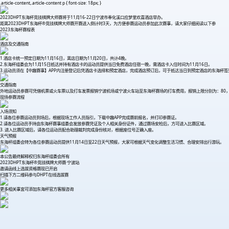
.article-content,.article-content p { font-size: 18px; }
2023DHPT东海杯竞技棋牌大师赛将于11月16-22日宁波市奉化溪口应梦里欢喜酒店举办。
距离2023DHPT东海杯®竞技棋牌大师赛开赛进入倒计时3天，为方便参赛运动员参加此次赛事，请大家仔细阅读以下参
2023东海杯赛程表
酒店及交通指南
1.酒店卡统一预定日期为11月16日，离店日期为11月20日，共计4晚。
2.东海杯组委会为11月15日抵达并持有酒店卡的运动员提供当日免费酒店住宿一晚，需酒店卡入住时间为11月16日。
3.运动员须在【中趣赛事】APP内注册登记后凭酒店卡选择和预定酒店，完成酒店预订后，可于抵达当日到预定酒店的东海杯
交通指南
外地运动员参赛可凭借机票或火车票以及打车发票报销宁波机场或宁波火车站至东海杯赛场的打车费用，报销上限分别为：80，
现场参赛流程
入场须知
1.请各位参赛运动员到场后，根据现场工作人员指引，下载中趣APP完成赛前报名，并打印参赛证。
2.请各位运动员手持由东海杯赛事组委会发放参赛凭证及个人相关身份证件，通过赛场安检后，方可进入比赛区域。
3. 进入比赛区域后，请各位运动员配合助理裁判完成身份核对，根据座位号正确入座。
天气预报
东海杯组委会特为各位参赛运动员提供11月14日至22日天气预报，大家可根据天气变化调整生活习惯、合理安排出行游玩。
本公告最终解释权归东海杯组委会所有
2023DHPT东海杯®竞技棋牌大师赛·宁波站
邀请函线上选拔资格赛现已开启
扫描下方二维码参与DHPT在线选拔赛
更多相关事宜可添加东海杯官方客服咨询