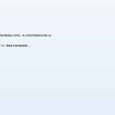
签到处领取酒店入住凭证，持入住凭证到酒店前台办理入住。
120（需联系东海杯客服报销）。