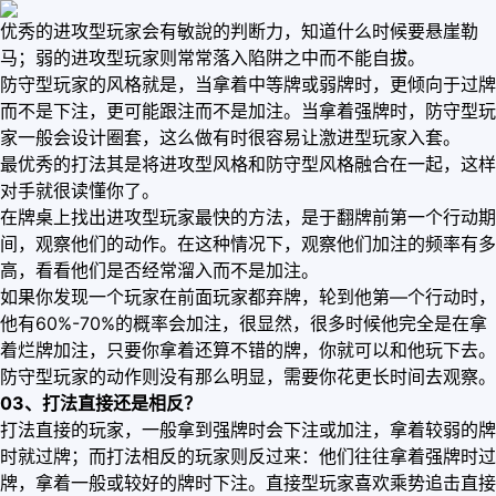
优秀的进攻型玩家会有敏說的判断力，知道什么时候要悬崖勒
马；弱的进攻型玩家则常常落入陷阱之中而不能自拔。
防守型玩家的风格就是，当拿着中等牌或弱牌时，更倾向于过牌
而不是下注，更可能跟注而不是加注。当拿着强牌时，防守型玩
家一般会设计圈套，这么做有时很容易让激进型玩家入套。
最优秀的打法其是将进攻型风格和防守型风格融合在一起，这样
对手就很读懂你了。
在牌桌上找出进攻型玩家最快的方法，是于翻牌前第一个行动期
间，观察他们的动作。在这种情况下，观察他们加注的频率有多
高，看看他们是否经常溜入而不是加注。
如果你发现一个玩家在前面玩家都弃牌，轮到他第—个行动时，
他有60%-70%的概率会加注，很显然，很多时候他完全是在拿
着烂牌加注，只要你拿着还算不错的牌，你就可以和他玩下去。
防守型玩家的动作则没有那么明显，需要你花更长时间去观察。
03、打法直接还是相反？
打法直接的玩家，一般拿到强牌时会下注或加注，拿着较弱的牌
时就过牌；而打法相反的玩家则反过来：他们往往拿着强牌时过
牌，拿着一般或较好的牌时下注。直接型玩家喜欢乘势追击直接