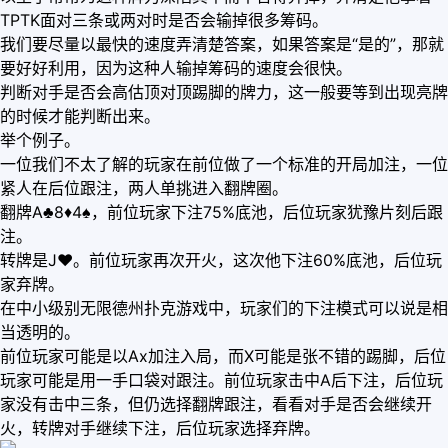
TPTK面对三条或两对时是否会输掉很多筹码。
我们要尽量以最快的速度弄清楚答案，如果答案是“是的”，那就
要好好利用，因为这种人输掉筹码的速度会很快。
判断对手是否会高估顶对顶踢脚的牌力，这一般要等到出现亮牌
的时候才能判断出来。
举个例子。
一位我们不太了解的玩家在前位做了一个标准的开局加注，一位
紧人在后位跟注，两人单挑进入翻牌圈。
翻牌A♣8♦4♠，前位玩家下注75%底池，后位玩家犹豫片刻后跟
注。
转牌是J♥。前位玩家再次开火，这次他下注60%底池，后位玩
家弃牌。
在中小级别无限德州扑克游戏中，玩家们的下注模式可以说是相
当透明的。
前位玩家可能是以Ax加注入局，而X可能是张不错的踢脚，后位
玩家可能是用一手口袋对跟注。前位玩家击中A后下注，后位玩
家没有击中三条，但仍选择翻牌跟注，看看对手是否会继续开
火，转牌对手继续下注，后位玩家选择弃牌。