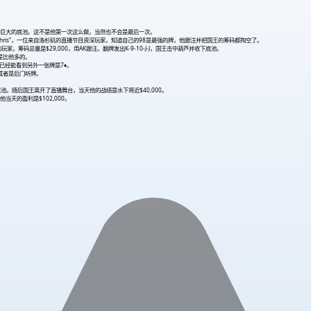
了这个巨大的底池。这不是他第一次这么做，当然也不会是最后一次。
 Chris”，一位来自洛杉矶的直播节目资深玩家，知道自己的98是最强的牌，他跟注并把国王的筹码都掏空了。
玩家，筹码总量是$29,000，用AK跟注。翻牌发出K-9-10-J-J，国王击中葫芦并收下底池。
码是比他多的。
已经能看到另外一张牌是7♦。
或者是后门听牌。
的底池。随后国王离开了直播舞台，当天他的战绩是水下将近$40,000。
天的盈利是$102,000。