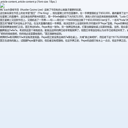
.article-content,.article-content p { font-size: 18px; }
热门cash游戏节目《Hustler Casino Live》迎来了节目有史以来路子最野的玩家。
这位新玩家在节目上的名字是“国王”（The King），他在星期三的节目直播中，在一手牌里随机全下$50,000，最终赢得
在星期二的直播中，这位来自肯萨斯州的国王，用一手6♦4♦翻前全下大约$25,000，其他人的行动还未结束他就秀牌。“Luda
国王星期三又回到节目上，又随机选了一手牌——KJ——用它对一个$600的加注做了个$50,000的3-bet全下，一名叫“Yoda”的
国王的“赌魂”可并没有止步于此。在当天直播的最后一手牌里，他决定用手上全部的$88,000跟对手“Pepe”盲推，Pepe的筹
荷官把牌发给他们之后，国王秀出K♦8♠，Pepe秀出一张9♠，另一张牌没秀出来，打算当做留给桌上玩家的惊喜。当然，观众是
翻牌发出7♥K♦7♠，考虑到这是个单挑底池，能发出这样的牌已经非常冤家牌了。但国王非常自信地认为对手已经将近听死了，
“把你的钱给我吧，你的钱必定是要给我的，”国王挑衅地说到。
转牌的5♥和河牌的10♥并没有改变局面，Pepe把之前没秀出来的7♦摔在桌上，大喊“拿过来吧你”，然后收下这个$176,000
国王在退场的路上，试图跟Pepe握手道别，但后者没有搭理他。在这手牌之前，Pepe的战绩只有水上一点点，但这手牌之后，他当