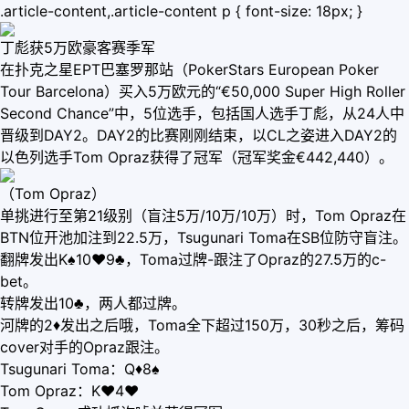
.article-content,.article-content p { font-size: 18px; }
丁彪获5万欧豪客赛季军
在扑克之星EPT巴塞罗那站（PokerStars European Poker
Tour Barcelona）买入5万欧元的“€50,000 Super High Roller
Second Chance”中，5位选手，包括国人选手丁彪，从24人中
晋级到DAY2。DAY2的比赛刚刚结束，以CL之姿进入DAY2的
以色列选手Tom Opraz获得了冠军（冠军奖金€442,440）。
（Tom Opraz）
单挑进行至第21级别（盲注5万/10万/10万）时，Tom Opraz在
BTN位开池加注到22.5万，Tsugunari Toma在SB位防守盲注。
翻牌发出K♠10♥9♣，Toma过牌-跟注了Opraz的27.5万的c-
bet。
转牌发出10♣，两人都过牌。
河牌的2♦发出之后哦，Toma全下超过150万，30秒之后，筹码
cover对手的Opraz跟注。
Tsugunari Toma：Q♦8♠
Tom Opraz：K♥4♥