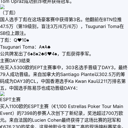
Tom Opraz成功抓诈唬并获得冠军。
（丁彪）
国人选手丁彪在这场豪客赛中获得第3名。他翻前在BTN位推
47.5万（第19级别，盲注3万/6万/6万），Tsugunari Toma在
SB位上跟注。
丁彪：Q♥10♠
Tsugunari Toma：A♦A♣
公共牌发出了6♠8♠2♣6♥4♠，丁彪获得季军。
主赛DAY3结束
在买入5300欧的EPT主赛事中，303名选手晋级了DAY3，最终
79人成功晋级。来自加拿大的Santiago Plante以302.5万的筹
码成为DAY3的CL，中国香港选手Ka Kwan Kau以211万排名第
五，中国选手陈易莎也成功晋级DAY4：
ESPT主赛
买入1100欧的ESPT主赛（€1,100 Estrellas Poker Tour Main
Event）的7398的参赛人次创下了新纪录，奖池超过700万欧
元。来自法国的Lucien Cohen最终获得了这场比赛的冠军和
€676,230的奖金，这是他职业生涯第二高的现场锦标赛奖金。