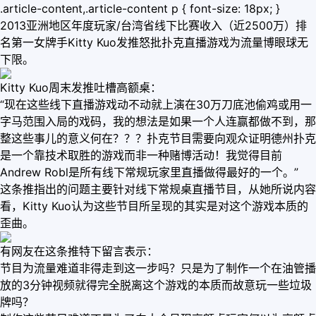
.article-content,.article-content p { font-size: 18px; }
2013亚洲地区年度玩家/台湾省线下比赛收入（近2500万）排
名第一女牌手Kitty Kuo发推怒批扑克直播游戏为流量博眼球无
下限。
Kitty Kuo周末发推吐槽高额桌：
“现在这些线下直播游戏动不动就上演在30万刀底池偷鸡或用一
字马范围入局的戏码，我的想法是如果一个人连赢都做不到，那
整这些事儿的意义何在？？？扑克节目需要向观众证明德州扑克
是一个靠技术取胜的游戏而非一种赌博活动！我觉得目前
Andrew Robl是所有线下常规玩家里直播做得最好的一个。”
这条推指出的问题主要针对线下常规桌直播节目，从她所说内容
看，Kitty Kuo认为这些节目所呈现的其实是对这个游戏本质的
歪曲。
有网友在这条推特下留言表示：
节目为流量难道非得走到这一步吗？只是为了制作一个在油管播
放的3分钟视频就得完全脱离这个游戏的本质而故意玩一些垃圾
牌吗？