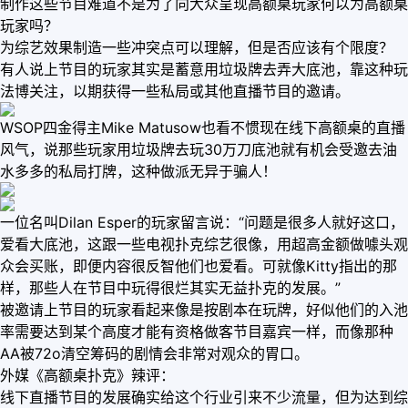
制作这些节目难道不是为了向大众呈现高额桌玩家何以为高额桌
玩家吗？
为综艺效果制造一些冲突点可以理解，但是否应该有个限度？
有人说上节目的玩家其实是蓄意用垃圾牌去弄大底池，靠这种玩
法博关注，以期获得一些私局或其他直播节目的邀请。
WSOP四金得主Mike Matusow也看不惯现在线下高额桌的直播
风气，说那些玩家用垃圾牌去玩30万刀底池就有机会受邀去油
水多多的私局打牌，这种做派无异于骗人！
一位名叫Dilan Esper的玩家留言说：“问题是很多人就好这口，
爱看大底池，这跟一些电视扑克综艺很像，用超高金额做噱头观
众会买账，即便内容很反智他们也爱看。可就像Kitty指出的那
样，那些人在节目中玩得很烂其实无益扑克的发展。”
被邀请上节目的玩家看起来像是按剧本在玩牌，好似他们的入池
率需要达到某个高度才能有资格做客节目嘉宾一样，而像那种
AA被72o清空筹码的剧情会非常对观众的胃口。
外媒《高额桌扑克》辣评：
线下直播节目的发展确实给这个行业引来不少流量，但为达到综