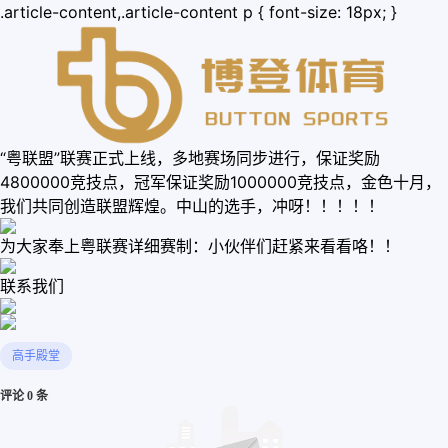
.article-content,.article-content p { font-size: 18px; }
“粤联盟”联赛正式上线，多地赛场同步进行，保证奖励
4800000竞技点，冠军保证奖励1000000竞技点，金色十月，
我们共同创造联盟辉煌。中山的选手，冲呀！！！！！
为大家奉上粤联赛详细赛制：小伙伴们赶紧来看看咯！！
联系我们
高手殿堂
评论 0 条