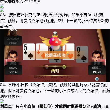
所以蘑菇池为25+5=30
03、按照德州扑克的正常玩法进行对局，如果小盲位（蘑菇
位）获胜，则赢得蘑菇池+底池。然后下一轮的小盲位成为新的
蘑菇位。
04、如果小盲位（蘑菇位）失败，获胜的其他玩家只能赢得底
池，但不能赢得蘑菇池。下一轮的小盲位成为新的蘑菇位，蘑菇
池继续累积。
划重点：只有小盲位（蘑菇位）才能同时赢得蘑菇池+底池，其