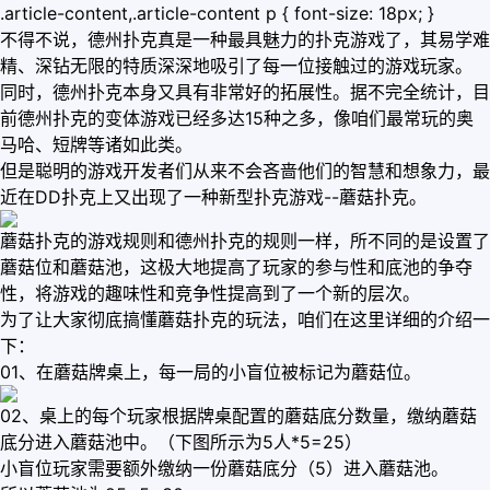
.article-content,.article-content p { font-size: 18px; }
不得不说，德州扑克真是一种最具魅力的扑克游戏了，其易学难
精、深钻无限的特质深深地吸引了每一位接触过的游戏玩家。
同时，德州扑克本身又具有非常好的拓展性。据不完全统计，目
前德州扑克的变体游戏已经多达15种之多，像咱们最常玩的奥
马哈、短牌等诸如此类。
但是聪明的游戏开发者们从来不会吝啬他们的智慧和想象力，最
近在DD扑克上又出现了一种新型扑克游戏--蘑菇扑克。
蘑菇扑克的游戏规则和德州扑克的规则一样，所不同的是设置了
蘑菇位和蘑菇池，这极大地提高了玩家的参与性和底池的争夺
性，将游戏的趣味性和竞争性提高到了一个新的层次。
为了让大家彻底搞懂蘑菇扑克的玩法，咱们在这里详细的介绍一
下：
01、在蘑菇牌桌上，每一局的小盲位被标记为蘑菇位。
02、桌上的每个玩家根据牌桌配置的蘑菇底分数量，缴纳蘑菇
底分进入蘑菇池中。（下图所示为5人*5=25）
小盲位玩家需要额外缴纳一份蘑菇底分（5）进入蘑菇池。