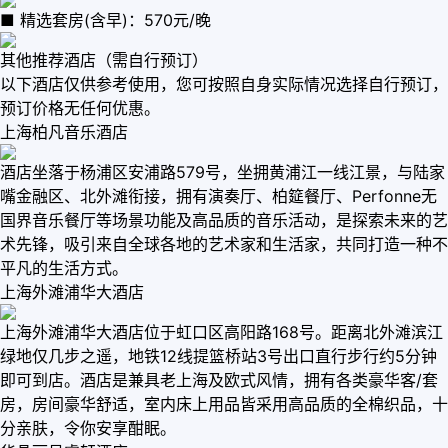
■ 精选套房(含早)：570元/晚
其他推荐酒店（需自行预订）
以下酒店仅供参考使用，您可按照自身实际情况选择自行预订，
预订价格无任何优惠。
上海柏凡音乐酒店
酒店坐落于杨浦区安浦路579号，坐拥黄浦江一线江景，与陆家
嘴金融区、北外滩衔接，拥有演奏厅、柏筵餐厅、Perfonne无
国界音乐餐厅等场景功能及高品质的音乐活动，是探索未来的艺
术先锋，吸引来自全球各地的艺术家和生活家，共同打造一种不
平凡的生活方式。
上海外滩浦华大酒店
上海外滩浦华大酒店位于虹口区高阳路168号。距离北外滩滨江
绿地仅几步之遥，地铁12线提篮桥站3号出口直行步行约5分钟
即可到店。酒店是兼具老上海及欧式风情，拥有各类豪华客/套
房，房间豪华舒适，室内床上用品皆采用高品质的全棉织品，十
分亲肤，令你安享酣眠。