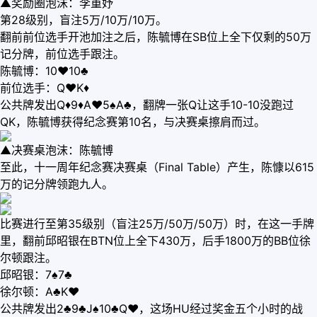
▲奖励圈泡沫：李重妤
第28级别，盲注5万/10万/10万。
翻前前位选手开池加注之后，陈毓博在SB位上全下仅剩的50万
记分牌，前位选手跟注。
陈毓博：10♥10♣
前位选手：Q♥K♦
公共牌发出Q♦9♦A♥5♠A♣，翻牌一张Q让这手10-10没跑过
QK，陈毓博获得纪念赛第10名，与决赛桌擦肩而过。
▲决赛桌泡沫：陈毓博
至此，十一周年纪念赛决赛桌（Final Table）产生，陈慷以615
万的记分牌领跑九人。
比赛进行至第35级别（盲注25万/50万/50万）时，在这一手牌
里，翻前邱昭银在BTN位上全下430万，后手1800万的BB位徐
尔顿跟注。
邱昭银：7♠7♣
徐尔顿：A♣K♥
公共牌发出2♣9♣J♠10♣Q♥，这场HU经过奖金五个小时的战