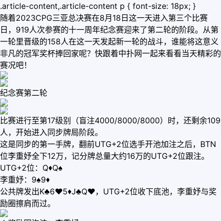
.article-content,.article-content p { font-size: 18px; }
随着2023CPG三亚总决赛在8月18日这一天进入第三个比赛
日，919人次参赛的十一周年纪念赛迎来了第二轮的阶段。从第
一轮里晋级的158人在这一天发起新一轮的战斗，谁能将这意义
非凡的冠军奖杯捧回家呢？快跟着中扑网一起来看看当天精彩的
赛况吧！
纪念赛第二轮
比赛进行至第17级别（盲注4000/8000/8000）时，还剩余109
人，开始进入同步牌局阶段。
这是同步的第一手牌，翻前UTG+2位选手开池加注之后，BTN
位李重妤全下12万，记分牌总量大约16万的UTG+2位跟注。
UTG+2位：Q♦Q♠
李重妤：9♠9♦
公共牌发出K♣6♥5♦J♣Q♥，UTG+2位收下底池，李重妤与奖
励圈擦肩而过。