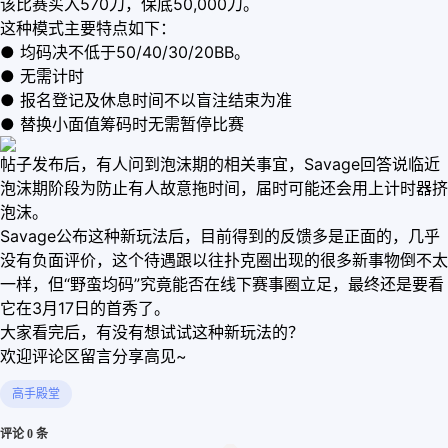
该比赛买入570刀，保底50,000刀。
这种模式主要特点如下：
● 均码决不低于50/40/30/20BB。
● 无需计时
● 报名登记及休息时间不以盲注结束为准
● 替换小面值筹码时无需暂停比赛
帖子发布后，有人问到泡沫期的相关事宜，Savage回答说临近
泡沫期阶段为防止有人故意拖时间，届时可能还会用上计时器挤
泡沫。
Savage公布这种新玩法后，目前得到的反馈多是正面的，几乎
没有负面评价，这个待遇跟以往扑克圈出现的很多新事物倒不太
一样，但“野蛮均码”究竟能否在线下赛事圈立足，最终还是要看
它在3月17日的首秀了。
大家看完后，有没有想试试这种新玩法的？
欢迎评论区留言分享高见~
高手殿堂
评论 0 条