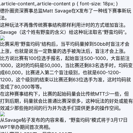
.article-content,.article-content p { font-size: 18px; }
德扑圈资深赛事总监Matt Savage在X发布了一种线下赛事新玩
法。
这种玩法不再像传统赛事结构那样利用计时的方式增加盲注。
Savage（这个姓有野蛮的含义）给这种玩法取名“野蛮均码”。
比赛采用“野蛮均码”结构后，当平均码量掉到50bb时盲注才会
上涨，也就是说当一定数量的选手被淘汰后，盲注才会上涨。
比方说比赛有100位选手报名，起始盲注500-1000，大盲前注
1000，这时的均码是50,000，当比赛还剩83名选手时，均码变
成60,000，比赛进入第二个盲注级别，也就是600-1200-
1200，这个级别的结束以比赛还剩63位选手为准，这时均码就
变成了80,000等等。
在这种赛事结构下，比赛的起始码量会比传统MTT少一些，但
打到后期，码量就会比普通比赛深很多，这种玩法的好处或能有
效减少那些拖时间的行为并为选手们提供更多的操作空间。
从Savage帖子发布的内容来看，“野蛮均码”模式将于3月17日
WPT举办期间首次亮相。