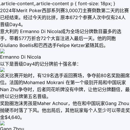
.article-content,.article-content p { font-size: 18px; }
2024年Merit Poker西部系列赛3,000刀主赛倒数第二天的比赛
已经结束。经过今天的比拼，原本672个参赛人次中仅有24人
晋级Day4。
意大利的 Ermanno Di Nicola成为全场记分牌数目蕞多的选
手，带着577万折合72个大盲注进入最后一天。他的同胞
Giuliano Boellis和巴西选手Felipe Ketzer紧随其后。
Ermanno Di Nicola
以下是晋级Day4的记分牌前十强名单：
这天比赛开始时，有129名选手返回赛场，争夺前80名奖励圈席
位。法国的Mohamed Mokrani 在第一个级别开局和中国玩家
Nan Zhu争夺时，后者同花听牌没有中牌，让他记分牌翻倍，最
终以记分牌第五名晋级。
奖励圈泡沫男孩是Maher Achour，他在和中国玩家Gang Zhou
抛硬币时落了下风。他出局后，其他玩家每个人至少可以带走奖
金$4,640。
Gang Zhou