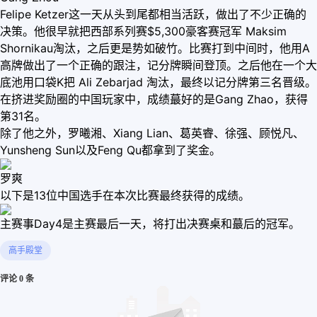
Felipe Ketzer这一天从头到尾都相当活跃，做出了不少正确的
决策。他很早就把西部系列赛$5,300豪客赛冠军 Maksim
Shornikau淘汰，之后更是势如破竹。比赛打到中间时，他用A
高牌做出了一个正确的跟注，记分牌瞬间登顶。之后他在一个大
底池用口袋K把 Ali Zebarjad 淘汰，最终以记分牌第三名晋级。
在挤进奖励圈的中国玩家中，成绩蕞好的是Gang Zhao，获得
第31名。
除了他之外，罗曦湘、Xiang Lian、葛英睿、徐强、顾悦凡、
Yunsheng Sun以及Feng Qu都拿到了奖金。
罗爽
以下是13位中国选手在本次比赛最终获得的成绩。
主赛事Day4是主赛最后一天，将打出决赛桌和蕞后的冠军。
高手殿堂
评论 0 条