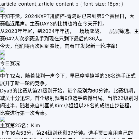
.article-content,.article-content p { font-size: 18px; }
不知不觉，2024KXPT凯旋杯-青岛站已来到第5个赛程日，大
赛临近尾声。主赛DAY3的比拼也将在今天开打。
从2023年年尾，到2024年年初，一场场鏖战、一层层筛选、主
赛642人次参赛选手到现在只剩下最后的36人。
今天，他们将再次回到赛场，向着FT发起新一轮冲锋！
今日赛况
中午12点，随着裁判一声令下，早已摩拳擦掌的36名选手正式
展开了新一轮的竞争。
Dya3的比赛从第21级别开始，每个级别为60分钟。比赛初期，
减员十分迅速，首个级别就有9位选手遗憾出局。当第22级别时
间过半，随着来自韩国的Kim小姐姐以25名的成绩止步征程，
比赛进行第一次合桌。
主赛第25名：Kim
下午16点53分，第24级别还剩37分钟。选手贾曰泉用自己的