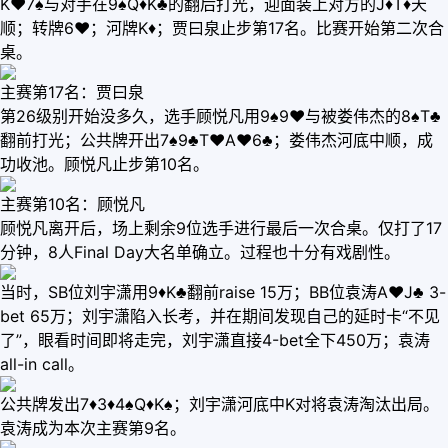
K♥7♠与对手在9♠Q♦K♣的翻后打光，迎面装上对方的J♦T♦天
顺；转牌6♥；河牌K♦；贾曰泉止步第17名。比赛开始第二次合
桌。
主赛第17名：贾曰泉
第26级别开始没多久，选手顾悦凡用9♠9♥与被娄伟杰的8♠T♣
翻前打光；公共牌开出7♠9♣T♥A♥6♣；娄伟杰河底中顺，成
功收池。顾悦凡止步第10名。
主赛第10名：顾悦凡
顾悦凡离开后，场上剩余9位选手进行最后一次合桌。仅打了17
分钟，8人Final Day大名单确立。过程也十分有戏剧性。
当时，SB位刘宇潇用9♦K♣翻前raise 15万；BB位袁涛A♥J♣ 3-
bet 65万；刘宇潇陷入长考，并在期间发现自己的延时卡“不见
了”，眼看时间即将走完，刘宇潇直接4-bet全下450万；袁涛
all-in call。
公共牌发出7♦3♦4♠Q♦K♠；刘宇潇河底中K对将袁涛淘汰出局。
袁涛成为本次主赛第9名。