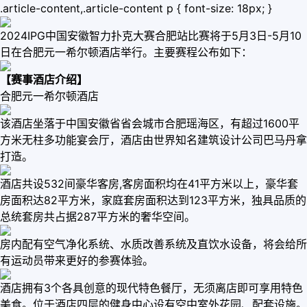
.article-content,.article-content p { font-size: 18px; }
2024IPG中国安徽智力扑克大赛合肥站比赛将于5月3日-5月10
日在合肥元一希尔顿酒店举行。主要赛程公布如下：
【赛事酒店介绍】
合肥元一希尔顿酒店
该酒店坐落于中国安徽省省会城市合肥瑶海区，有超过1600平
方米无柱多功能宴会厅，酒店由世界知名建筑设计公司巴马丹拿
打造。
酒店共设532间豪华客房,客房面积均在41平方米以上，豪华套
房面积达82平方米，家庭套房面积达到123平方米，独具品质的
总统套房共占据287平方米的奢华空间。
房内配有空气净化系统、水质改善系统及直饮水设备，将会给所
有运动员带来更好的参赛体验。
酒店拥有3个各具创意的现代特色餐厅，无须离店即可享用特色
美食。位于酒店四层的健身中心设有空中室外花园、配套设施。