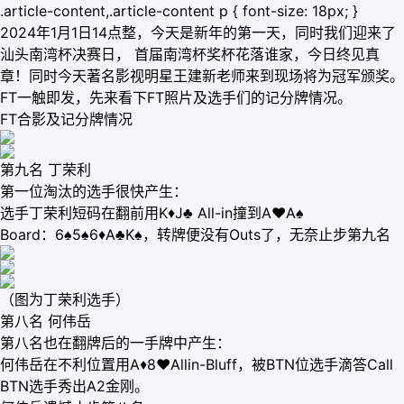
.article-content,.article-content p { font-size: 18px; }
2024年1月1日14点整，今天是新年的第一天，同时我们迎来了
汕头南湾杯决赛日， 首届南湾杯奖杯花落谁家，今日终见真
章！同时今天著名影视明星王建新老师来到现场将为冠军颁奖。
FT一触即发，先来看下FT照片及选手们的记分牌情况。
FT合影及记分牌情况
第九名 丁荣利
第一位淘汰的选手很快产生：
选手丁荣利短码在翻前用K♦J♣ All-in撞到A♥A♠
Board：6♠5♠6♦A♣K♠，转牌便没有Outs了，无奈止步第九名
（图为丁荣利选手）
第八名 何伟岳
第八名也在翻牌后的一手牌中产生：
何伟岳在不利位置用A♦8♥Allin-Bluff，被BTN位选手滴答Call
BTN选手秀出A2金刚。