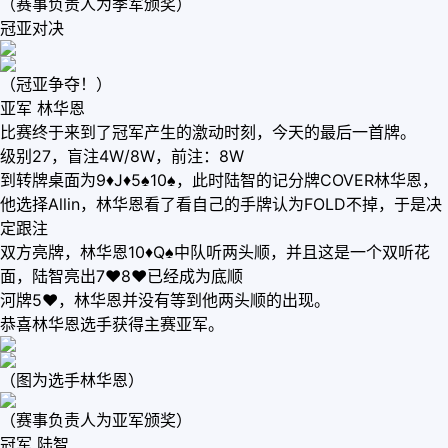
（赛事负责人为季军颁奖）
冠亚对决
（冠亚争夺！）
亚军 林华恩
比赛终于来到了冠军产生的激动时刻，今天的最后一首牌。
级别27，盲注4W/8W，前注：8W
到转牌桌面为9♦J♦5♠10♠，此时陆智的记分牌COVER林华恩，
他选择Allin，林华恩看了看自己的手牌认为FOLD不掉，于是决
定跟注
双方亮牌，林华恩10♦Q♠中队听两头顺，并且这是一个双听花
面，陆智亮出7♥8♥已经成为底顺
河牌5♥，林华恩并没有等到他两头顺的出现。
恭喜林华恩选手获得主赛亚军。
（图为选手林华恩）
（赛事负责人为亚军颁奖）
冠军 陆智