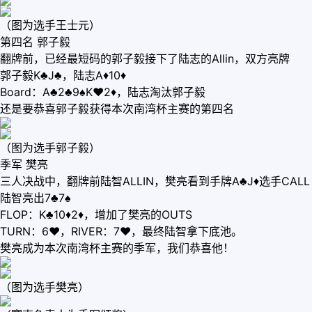
（图为选手王士元）
第四名 郭子毅
翻牌前，已经最短码的郭子毅接下了陆志的Allin，双方亮牌
郭子毅K♣J♣，陆志A♦10♦
Board：A♣2♣9♠K♥2♦，陆志淘汰郭子毅
还是要恭喜郭子毅获得本次南湾杯主赛的第四名
（图为选手郭子毅）
季军 樊亮
三人决战中，翻牌前陆智ALLIN，樊亮看到手牌A♣J♦选手CALL
陆智亮出7♣7♠
FLOP：K♣10♦2♦，增加了樊亮的OUTS
TURN：6♥，RIVER：7♥，最终陆智拿下底池。
樊亮成为本次南湾杯主赛的季军，我们恭喜他！
（图为选手樊亮）