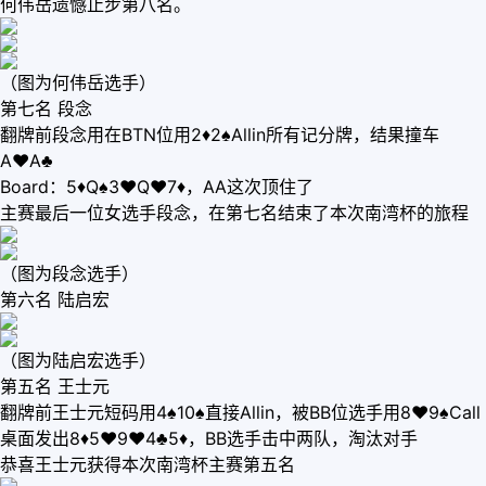
何伟岳遗憾止步第八名。
（图为何伟岳选手）
第七名 段念
翻牌前段念用在BTN位用2♦2♠Allin所有记分牌，结果撞车
A♥A♣
Board：5♦Q♠3♥Q♥7♦，AA这次顶住了
主赛最后一位女选手段念，在第七名结束了本次南湾杯的旅程
（图为段念选手）
第六名 陆启宏
（图为陆启宏选手）
第五名 王士元
翻牌前王士元短码用4♠10♠直接Allin，被BB位选手用8♥9♠Call
桌面发出8♦5♥9♥4♣5♦，BB选手击中两队，淘汰对手
恭喜王士元获得本次南湾杯主赛第五名