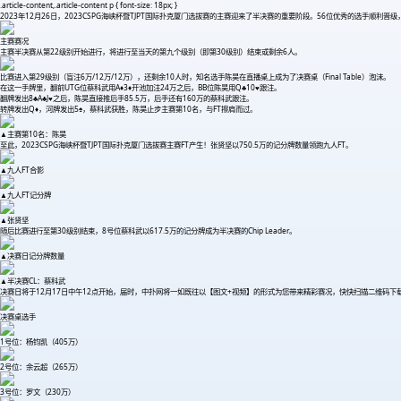
.article-content,.article-content p { font-size: 18px; }
2023年12月26日，2023CSPG海峡杯暨TJPT国际扑克厦门选拔赛的主赛迎来了半决赛的重要阶段。56位优秀的选手
主赛赛况
主赛半决赛从第22级别开始进行，将进行至当天的第九个级别（即第30级别）结束或剩余6人。
比赛进入第29级别（盲注6万/12万/12万），还剩余10人时，知名选手陈昊在直播桌上成为了决赛桌（Final Table）泡沫。
在这一手牌里，翻前UTG位蔡科武用A♦3♦开池加注24万之后，BB位陈昊用Q♣10♥跟注。
翻牌发出8♣A♣J♥之后，陈昊直接推后手85.5万，后手还有160万的蔡科武跟注。
转牌发出Q♦，河牌发出5♠，蔡科武获胜，陈昊止步主赛第10名，与FT擦肩而过。
▲主赛第10名：陈昊
至此，2023CSPG海峡杯暨TJPT国际扑克厦门选拔赛主赛FT产生！张贤坚以750.5万的记分牌数量领跑九人FT。
▲九人FT合影
▲九人FT记分牌
▲张贤坚
随后比赛进行至第30级别结束，8号位蔡科武以617.5万的记分牌成为半决赛的Chip Leader。
▲决赛日记分牌数量
▲半决赛CL：蔡科武
决赛日将于12月17日中午12点开始，届时，中扑网将一如既往以【图文+视频】的形式为您带来精彩赛况，快快扫描二维码下载中
决赛桌选手
1号位：杨钧凯（405万）
2号位：余云超（265万）
3号位：罗文（230万）