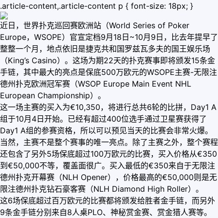
.article-content,.article-content p { font-size: 18px; }
近日，世界扑克巡回赛欧洲站（World Series of Poker
Europe，WSOPE）官宣定档9月18日~10月9日，比去年提早了
整整一个月，地点依旧是捷克共和国罗兹瓦多夫的国王娱乐场
（King’s Casino）。这场为期22天的扑克赛事即将颁发15条金
手链，其中最大的亮点是保底500万欧元的WSOPE主赛-无限注
德州扑克欧洲冠军赛（WSOP Europe Main Event NHL
European Championship）。
这一场主赛的买入为€10,350，将进行总共6轮的比拼，Day1 A
组于10月4日开始。已经有超过400位选手通过卫星赛获得了
Day1 A组的参赛资格，所以可以预见当天的比赛会非常火爆。
当然，主赛不是整个赛事的唯一亮点。除了主赛之外，整个赛程
还包含了另外5场保底超过100万欧元的比赛，买入价格从€350
到€50,000不等，覆盖面很广。买入最低的€350来自于无限注
德州扑克开幕赛（NLH Opener），价格最高的€50,000则是无
限注德州扑克钻石豪客赛（NLH Diamond High Roller）。
这6场保底超过百万欧元的比赛都将颁发给胜者金手链，而另外
9条金手链分别来自8人桌PLO、神秘赏金赛、赏金猎人赛等。