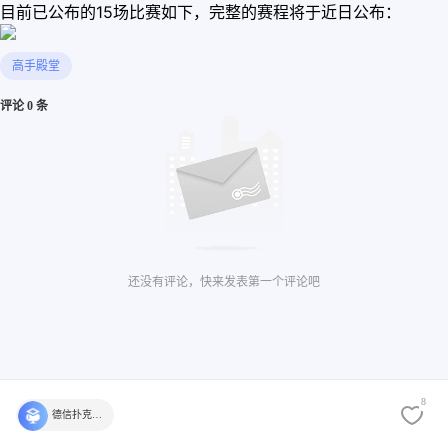
目前已公布的15场比赛如下，完整的赛程将于近日公布：
高手殿堂
评论 0 条
还没有评论，快来发表第一个评论吧
8
德信扑克学院官方