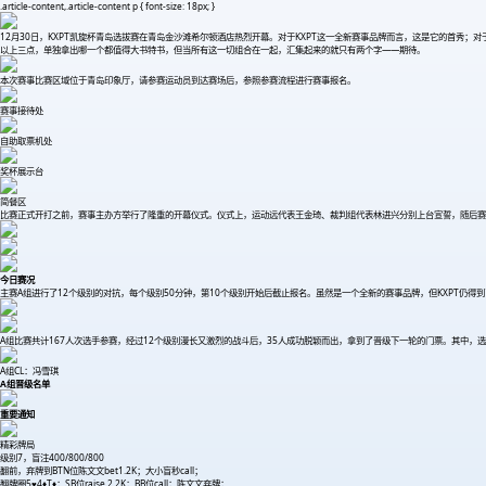
.article-content,.article-content p { font-size: 18px; }
12月30日，KXPT凯旋杯青岛选拔赛在青岛金沙滩希尔顿酒店热烈开幕。对于KXPT这一全新赛事品牌而言，这是它的首秀；
以上三点，单独拿出哪一个都值得大书特书，但当所有这一切组合在一起，汇集起来的就只有两个字——期待。
本次赛事比赛区域位于青岛印象厅，请参赛运动员到达赛场后，参照参赛流程进行赛事报名。
赛事接待处
自助取票机处
奖杯展示台
简餐区
比赛正式开打之前，赛事主办方举行了隆重的开幕仪式。仪式上，运动远代表王金琦、裁判组代表林进兴分别上台宣誓，随后赛事总
今日赛况
主赛A组进行了12个级别的对抗，每个级别50分钟，第10个级别开始后截止报名。虽然是一个全新的赛事品牌，但KXPT仍
A组比赛共计167人次选手参赛，经过12个级别漫长又激烈的战斗后，35人成功脱颖而出，拿到了晋级下一轮的门票。其中，选手冯
A组CL：冯雪琪
A组晋级名单
重要通知
精彩牌局
级别7，盲注400/800/800
翻前，弃牌到BTN位陈文文bet1.2K；大小盲秒call；
翻牌圈5♥4♦T♦；SB位raise 2.2K；BB位call；陈文文弃牌；