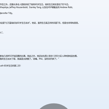
克》节目之外，还跟众多名人提前庆祝了他的60岁生日。他的生日其实是在7月16日。
ffrey Housenbold, Stanley Tang, 以及在HSP横着走的 Andrew Robl。
fer Tilly。
称这是“亿万富翁好友60岁生日派对”。他说，虽然生日真正的时间是7月，但是也非常有意思。
人”。
e参加几场WSOP巡回赛的比赛。除此之外，他还会在周三举办1,000刀买入8种游戏混合赛。
我的生日派对了耶，我真是太骄傲了。‘闭嘴，Phil，没时间开屏了’。”
uth 60岁生日的第二天！