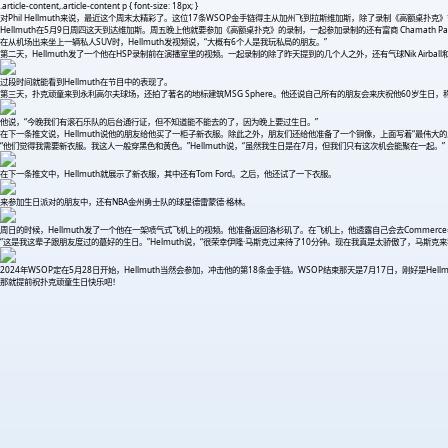
.article-content,.article-content p { font-size: 18px; }
对Phil Hellmuth来说，最近这个周末太精彩了。这位17条WSOP金手链得主从加州飞到拉斯维加斯，除了录制《高额桌扑
Hellmuth在5月9日周四这天到达维加斯。周五晚上他就要参加《高额桌扑克》的录制，一起参加录制的还有富商 Chamath Palihapitiya, Je
在从机场出来坐上一辆私人SUV时，Hellmuth发视频说，“大概有6个人是我玩私局的朋友。”
第二天，Hellmuth发了一个他在HSP录制前在演播室里的视频。一起录制的除了昨天提到的几个人之外，还有气球Nik Airball和Jenni
过段时间就能看到Hellmuth在节目中的表现了。
第三天，扑克顽童来到永利高尔夫球场，还拍了著名的地标建筑MSG Sphere。他还说自己所有的朋友会来庆祝他60岁生日，
他说，“今晚我们有滚石乐队的后台通行证，但不知道能不能去的了，因为晚上要过生日。”
在下一条推文说，Hellmuth说他的朋友给他买了一柜子新衣服。除此之外，朋友们还给他准备了一个铜像，上面写着“最伟大的
“他们觉得我需要新衣服。我这人一般穿黑色和黄色。”Hellmuth说，“虽然我生日是在7月，但我们只有这次机会能聚在一起。”
在下一条推文中，Hellmuth就展示了新衣服，其中还有Tom Ford。之后，他还试了一下衣服。
来参加生日派对的朋友中，还有NBA金州勇士队的球星德雷蒙德·格林。
周日的时候，Hellmuth发了一个他在一架喷气式飞机上的视频。他准备返回洛杉矶了。在飞机上，他透露自己会去Commerc
“这是我这辈子跟朋友度过的蕞好的生日。”Helmuth说，“很荣幸伊隆·马斯克过来待了10分钟。现在我真是太骄傲了，马斯克来
2024年WSOP定在5月28日开始，Hellmuth当然会参加，冲击他的第18条金手链。WSOP结束那天是7月17日，刚好是Hellm
那就提前祝扑克顽童生日快乐吧！