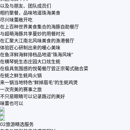
以及与朋友、团队成员们
相约聚餐，品味地道珠海美食
尽兴味蕾敞开吃
在上百种世界美食集合的海豚自助餐厅
与超萌海豚共享曼妙的用餐时光
在汇聚大江南北风味美食的渔港餐厅
体验匠心研制出来的暖心美味
在鱼洋鲜海鲜排档品地道“珠海风味”
在横琴蚝生态庄园大口炫生蚝
在极具氛围感的悦葡餐厅尝正宗葡式融合菜
在蚝之鲜生蚝鸡火锅
来一锅当地特色“鲜掉眉毛”的生蚝鸡煲
一次完美的赛事之旅
不只是眼睛可以记录路过的美好
味蕾也可以
02旅游精选服务