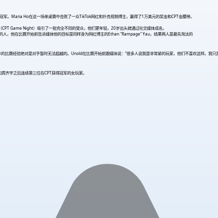
家获得冠军。Maria Ho在这一场单桌赛中击败了一众TikTok网红和扑克视频博主，赢得了1万美元的奖金和CPT金腰带。
CPT Game Night）吸引了一批完全不同的受众，他们更年轻，20岁出头就通过社交媒体成名。
的人，他在比赛开始前告诉媒体他的目标是同样身为网红博主的Ethan "Rampage" Yau，结果两人是最先淘汰的
，她多年的比赛经验绝对是对手暂时无法超越的。Unold在比赛开始前跟媒体说：“很多人说我是非常紧的玩家，他们不喜欢这样。我
ve和周齐宇之后连续第三位在CPT获得冠军的女玩家。