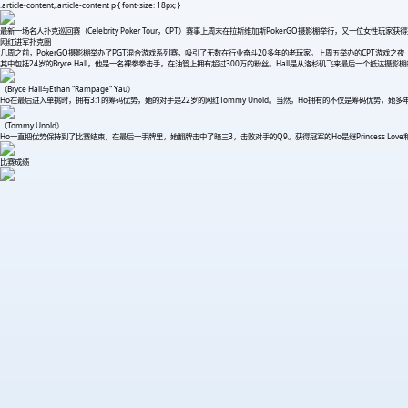
.article-content,.article-content p { font-size: 18px; }
最新一场名人扑克巡回赛（Celebrity Poker Tour，CPT）赛事上周末在拉斯维加斯PokerGO摄影棚举行，又一位女性玩
网红进军扑克圈
几周之前，PokerGO摄影棚举办了PGT混合游戏系列赛，吸引了无数在行业奋斗20多年的老玩家。上周五举办的CPT游戏之夜（
其中包括24岁的Bryce Hall，他是一名裸拳拳击手，在油管上拥有超过300万的粉丝。Hall是从洛杉矶飞来最后一个抵达摄影棚
（Bryce Hall与Ethan "Rampage" Yau）
Ho在最后进入单挑时，拥有3:1的筹码优势，她的对手是22岁的网红Tommy Unold。当然，Ho拥有的不仅是筹码优势
（Tommy Unold）
Ho一直把优势保持到了比赛结束，在最后一手牌里，她翻牌击中了暗三3，击败对手的Q9。获得冠军的Ho是继Princess Lo
比赛成绩