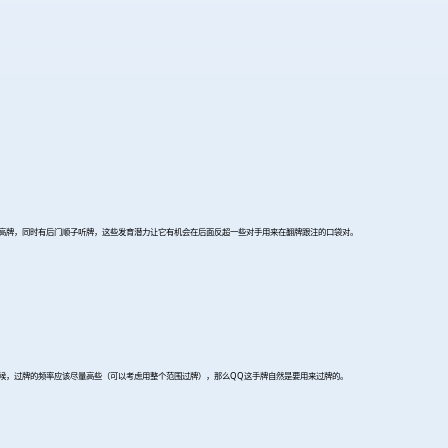
有两张高牌，同时有后门顺子听牌，这些发育潜力让它有机会在后面反超一些对手用来在翻牌跟注的口袋对。
的时候，过牌的频率应该尽量高些（可以考虑用整个范围过牌），那么QQ这手牌自然是要用来过牌的。