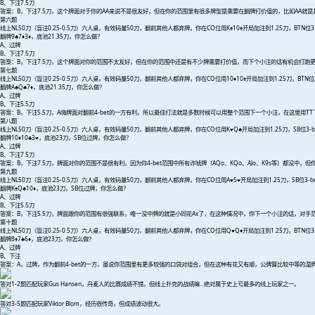
B、下注7.5刀
答案：B，下注7.5刀，这个牌面对于你的AA来说不是很友好，但在你的范围里有很多牌型是需要在翻牌打价值的，比如AA就是
第六题
线上NL50刀（盲注0.25-0.5刀）六人桌，有效码量50刀，翻前其他人都弃牌，你在CO位用K♠10♠开局加注到1.25刀，BTN位3-b
翻牌9♣7♦3♦，底池21.35刀，你怎么做？
A、过牌
B、下注7.5刀
答案：B，下注7.5刀，这个牌面对你的范围不太友好，但在你的范围中还是有不少牌需要打价值，而下个小注的话有机会打跑更强的
第七题
线上NL50刀（盲注0.25-0.5刀）六人桌，有效码量50刀，翻前其他人都弃牌，你在CO位用10♦10♠开局加注到1.25刀，BTN位3-
翻牌A♣Q♣7♦，底池21.35刀，你怎么做？
A、过牌
B、下注5.5刀
答案：B，下注5.5刀，A嗨牌面对翻前4-bet的一方有利，所以最佳打法就是多数时候可以用整个范围下一个小注，在这里用TT
第八题
线上NL50刀（盲注0.25-0.5刀）六人桌，有效码量50刀，翻前其他人都弃牌，你在CO位用K♥Q♣开局加注到1.25刀，SB位3-be
翻牌10♦10♣3♥，底池23刀，SB位过牌，你怎么做？
A、过牌
B、下注7.5刀
答案：B，下注7.5刀，牌面对你的范围不是很有利，因为你4-bet范围中所有诈唬牌（AQo、KQo、AJo、K9s等）都
第九题
线上NL50刀（盲注0.25-0.5刀）六人桌，有效码量50刀，翻前其他人都弃牌，你在CO位用A♥5♥开局加注到1.25刀，SB位3-be
翻牌K♠Q♣10♦，底池23刀，SB位过牌，你怎么做？
A、过牌
B、下注5.5刀
答案：B，下注5.5刀，牌面跟你的范围有很强联系，唯一没中牌的就是小同花Ax了，在这种情况中，你下一个小注的话，对手范
第十题
线上NL50刀（盲注0.25-0.5刀）六人桌，有效码量50刀，翻前其他人都弃牌，你在CO位用Q♥Q♦开局加注到1.25刀，BTN位3-b
翻牌8♠7♣6♦，底池23刀，你怎么做？
A、过牌
B、下注
答案：A，过牌，作为翻前4-bet的一方，虽说你范围里有更多较强的口袋对组合，但在这种有花又有顺，公牌算比较中等的湿牌
答对1-2题匹配玩家Gus Hansen，丹麦人的比赛成绩不错，但线上扑克的战绩嘛...绝对属于史上亏最多的线上玩家之一。
答对3-5题匹配玩家Viktor Blom，经历很传奇，但成绩波动很大。