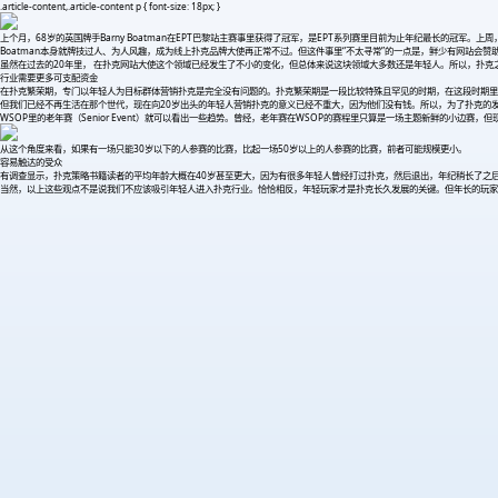
.article-content,.article-content p { font-size: 18px; }
上个月，68岁的英国牌手Barny Boatman在EPT巴黎站主赛事里获得了冠军，是EPT系列赛里目前为止年纪最长的冠军。上周，
Boatman本身就牌技过人、为人风趣，成为线上扑克品牌大使再正常不过。但这件事里“不太寻常”的一点是，鲜少有网站会
虽然在过去的20年里， 在扑克网站大使这个领域已经发生了不小的变化，但总体来说这块领域大多数还是年轻人。所以，扑克之
行业需要更多可支配资金
在扑克繁荣期，专门以年轻人为目标群体营销扑克是完全没有问题的。扑克繁荣期是一段比较特殊且罕见的时期，在这段时期里
但我们已经不再生活在那个世代，现在向20岁出头的年轻人营销扑克的意义已经不重大，因为他们没有钱。所以，为了扑克的发
WSOP里的老年赛（Senior Event）就可以看出一些趋势。曾经，老年赛在WSOP的赛程里只算是一场主题新鲜的小边赛，但现在老
从这个角度来看，如果有一场只能30岁以下的人参赛的比赛，比起一场50岁以上的人参赛的比赛，前者可能规模更小。
容易触达的受众
有调查显示，扑克策略书籍读者的平均年龄大概在40岁甚至更大，因为有很多年轻人曾经打过扑克，然后退出，年纪稍长了之
当然，以上这些观点不是说我们不应该吸引年轻人进入扑克行业。恰恰相反，年轻玩家才是扑克长久发展的关键。但年长的玩家