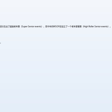
uper Senior events），而今年的WSOP还设立了一个老年豪客赛（High Roller Senior events）。
。