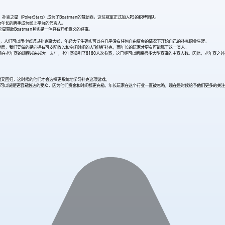
扑克之星（PokerStars）成为了Boatman的赞助商，这位冠军正式加入PS的职牌团队。
赞助年长的牌手成为线上平台的代言人。
星赞助Boatman其实是一件具有开拓意义的好事。
，人们可以用小钱通过扑克赢大钱，年轻大学生确实可以在几乎没有任何自由资金的情况下开始自己的扑克职业生涯。
展，我们要做的是向拥有可支配收入和空闲时间的人“推销”扑克，而年长的玩家才更有可能属于这一类人。
年赛的规模越来越大。去年，老年赛吸引了8180人次参赛，这已经可以睥睨很多大型赛事的主赛人数。因此，老年赛之外还衍生出了超级老年赛（S
后又回归，这时候的他们才会选择更系统地学习扑克这项游戏。
可以说是更容易触达的受众，因为他们资金和时间都更充裕。年长玩家在这个行业一直被忽略，现在是时候给予他们更多的关注