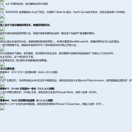
12）以4:1的筹码优势，和孙健锋会师HU单挑
13）300K/600K, 超黑翻前A♦ 5♥全下挤压，孙建锋11bbA♥ 9♦ 跟注，flopT♦ Q♦ 5♣击中底对，击败后者结束1小时单挑。
国人选手方面孙健锋获得亚军，韩健获得第四名；
留学归来的张銘宸获得第六名，铭宸外婆来到赛场加油的一幕也成了本届APT最温馨的瞬间。
陪同公差女友来到济州岛，顺便参赛的陈锋获得第八，A6两对遭遇顶setA的cooler外，稳健的牌风本可以走的更远。
一直手牌质量不佳，限制技术发挥的CPG11周年赛冠军徐尔顿止步第九名。
作为决赛桌名气最响、资历最老，狂风骤雨与彩虹当空，鲜花簇拥与至暗时刻皆尝遍的广东佛山十大杰出中年...
在五月四日，这个特别的日子里，
在宠辱皆忘间...成为胜利女神最眷顾的那颗星。
当日边赛拾遗：
赛事#63：$761 $761 双倍筹码赛（444人|63人钱圈）
CQPT主赛亚军，'马场’陈纬航从444位选手中脱颖而出，单挑击败加拿大名将Jacob Philip Johnston，收获重量级边赛冠军（$
赛事#77：$1100 无限德州一条命（73人|9人钱圈）
三亚大师赛主赛亚军，EP战队王晖，单挑击败日本选手Hiroyuki Noda，收获小金狮（$20K)。
赛事#80：$450 双倍筹码极速赛（61人|9人钱圈）
韩语专八|半个主场作战的章聪雅，单挑击败菲律宾好手Cezar II Quiambao，捧起小金狮（$7K）。