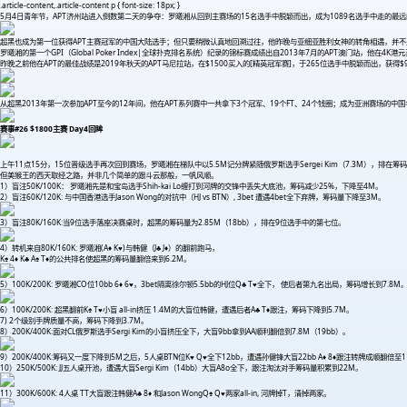
.article-content,.article-content p { font-size: 18px; }
5月4日青年节，APT济州站进入倒数第二天的争夺：罗曦湘从回到主赛场的15名选手中脱颖而出，成为1089名选手中走的最远
超黑也成为第一位获得APT主赛冠军的中国大陆选手；但只要稍微认真地回溯过往，他昨晚与亚细亚胜利女神的转角相遇，并
罗曦湘的第一个GPI（Global Poker Index|全球扑克排名系统）纪录的锦标赛成绩出自2013年7月的APT澳门站，他在4K港
昨晚之前他在APT的最佳战绩是2019年秋天的APT马尼拉站，在$1500买入的[精英冠军赛]，于265位选手中脱颖而出，获得$
从超黑2013年第一次参加APT至今的12年间，他在APT系列赛中一共拿下3个冠军、19个FT、24个钱圈；成为亚洲赛场的中
赛事#26 $1800主赛 Day4回眸
上午11点15分，15位晋级选手再次回到赛场，罗曦湘在梯队中以5.5M记分牌紧随俄罗斯选手Sergei Kim（7.3M），排在筹
但美猴王的西天取经之路，并非几个简单的跟斗云那般，一帆风顺。
1）盲注50K/100K： 罗曦湘先是和宝岛选手Shih-kai Lo缠打到河牌的交锋中丢失大底池，筹码减少25%，下降至4M。
2）盲注60K/120K: 与中国香港选手Jason Wong的对抗中（HJ vs BTN）, 3bet 遭遇4bet全下弃牌，筹码量下降至3M。
3）盲注80K/160K:当9位选手落座决赛桌时，超黑的筹码量为2.85M（18bb），排在9位选手中的第七位。
4）转机来自80K/160K: 罗曦湘(A♦ K♥)与韩健（J♣ J♦）的翻前跑马，
K♠ 4♦ K♣ A♠ T♦的公共排名使超黑的筹码量翻倍来到6.2M。
5）100K/200K: 罗曦湘CO位10bb 6♦ 6♥，3bet隔离徐尔顿5.5bb的HJ位Q♣ T♥全下， 使后者第九名出局，筹码增长到7.8M
6）100K/200K: 超黑翻前K♠ T♥小盲 all-in挤压 1.4M的大盲位韩健，遭遇后者A♣ T♦跟注，筹码下降到5.7M。
7) 2个级别手牌质量不高，筹码下降到3.7M。
8）200K/400K:面对CL俄罗斯选手Sergi Kim的小盲挤压全下，大盲9bb拿到AA顺利翻倍到7.8M（19bb）。
9）200K/400K:筹码又一度下降到5M之后，5人桌BTN位K♥ Q♥全下12bb，遭遇孙健锋大盲22bb A♦ 8♦跟注转牌成顺翻倍至1
10）250K/500K: JJ五人桌开池，遭遇大盲Sergi Kim（14bb）大盲A8o全下，跟注淘汰对手筹码量积累到22M。
11）300K/600K: 4人桌 TT大盲跟注韩健A♣ 8♦ 和Jason WongQ♠ Q♥两家all-in, 河牌掉T，清掉两家。