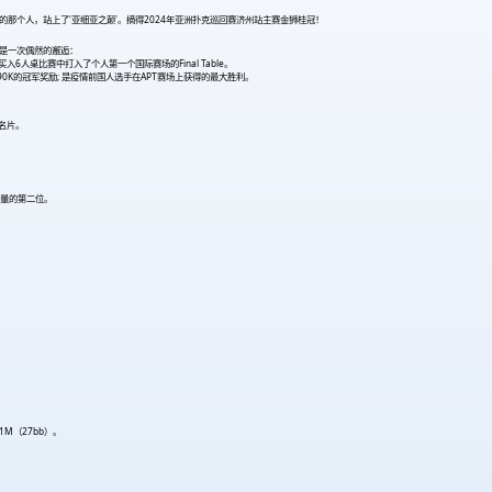
的那个人，站上了'亚细亚之颠'。摘得2024年亚洲扑克巡回赛济州站主赛金狮桂冠！
不是一次偶然的邂逅：
元买入6人桌比赛中打入了个人第一个国际赛场的Final Table。
90K的冠军奖励; 是疫情前国人选手在APT赛场上获得的最大胜利。
国名片。
码量的第二位。
。
1M（27bb）。