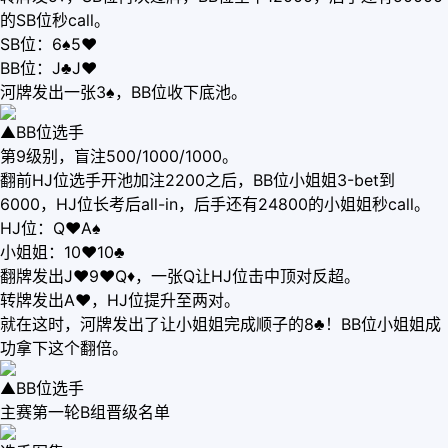
的SB位秒call。
SB位：6♠5♥
BB位：J♣J♥
河牌发出一张3♠，BB位收下底池。
▲BB位选手
第9级别，盲注500/1000/1000。
翻前HJ位选手开池加注2200之后，BB位小姐姐3-bet到
6000，HJ位长考后all-in，后手还有24800的小姐姐秒call。
HJ位：Q♥A♠
小姐姐：10♥10♣
翻牌发出J♥9♥Q♦，一张Q让HJ位击中顶对反超。
转牌发出A♥，HJ位提升至两对。
就在这时，河牌发出了让小姐姐完成顺子的8♣！BB位小姐姐成
功拿下这个翻倍。
▲BB位选手
主赛第一轮B组晋级名单