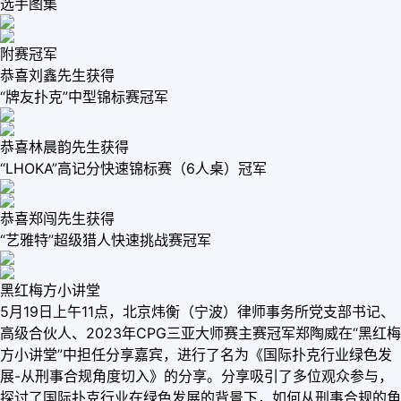
选手图集
附赛冠军
恭喜刘鑫先生获得
“牌友扑克”中型锦标赛冠军
恭喜林晨韵先生获得
“LHOKA”高记分快速锦标赛（6人桌）冠军
恭喜郑闯先生获得
“艺雅特”超级猎人快速挑战赛冠军
黑红梅方小讲堂
5月19日上午11点，北京炜衡（宁波）律师事务所党支部书记、
高级合伙人、2023年CPG三亚大师赛主赛冠军郑陶威在“黑红梅
方小讲堂”中担任分享嘉宾，进行了名为《国际扑克行业绿色发
展-从刑事合规角度切入》的分享。分享吸引了多位观众参与，
探讨了国际扑克行业在绿色发展的背景下，如何从刑事合规的角