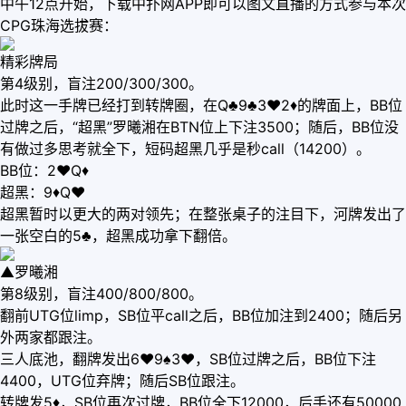
中午12点开始，下载中扑网APP即可以图文直播的方式参与本次
CPG珠海选拔赛：
精彩牌局
第4级别，盲注200/300/300。
此时这一手牌已经打到转牌圈，在Q♣9♣3♥2♦的牌面上，BB位
过牌之后，“超黑”罗曦湘在BTN位上下注3500；随后，BB位没
有做过多思考就全下，短码超黑几乎是秒call（14200）。
BB位：2♥Q♦
超黑：9♦Q♥
超黑暂时以更大的两对领先；在整张桌子的注目下，河牌发出了
一张空白的5♣，超黑成功拿下翻倍。
▲罗曦湘
第8级别，盲注400/800/800。
翻前UTG位limp，SB位平call之后，BB位加注到2400；随后另
外两家都跟注。
三人底池，翻牌发出6♥9♠3♥，SB位过牌之后，BB位下注
4400，UTG位弃牌；随后SB位跟注。
转牌发5♦，SB位再次过牌，BB位全下12000，后手还有50000