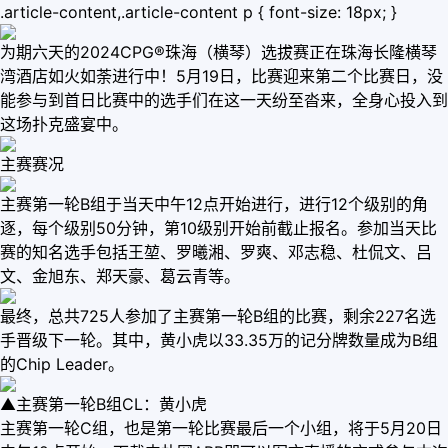
.article-content,.article-content p { font-size: 18px; }
为期六天的2024CPG®珠海（横琴）选拔赛正在珠海长隆横琴
湾酒店如火如荼进行中！5月19日，比赛迎来第二个比赛日，没
能参与到首日比赛中的选手们在这一天纷至沓来，全身心投入到
这场扑克盛宴中。
主赛赛况
主赛第一轮B组于当天中午12点开始进行，进行12个级别的角
逐，每个级别50分钟，第10级别开始前截止报名。参加当天比
赛的知名选手包括王堃、罗曦湘、罗爽、邓志稳、杜侃文、吕
文、金旭东、郑天豪、葛云青等。
最终，总共725人参加了主赛第一轮B组的比赛，剩余227名选
手晋级下一轮。其中，黄小虎以33.35万的记分牌数量成为B组
的Chip Leader。
▲主赛第一轮B组CL：黄小虎
主赛第一轮C组，也是第一轮比赛最后一个小组，将于5月20日