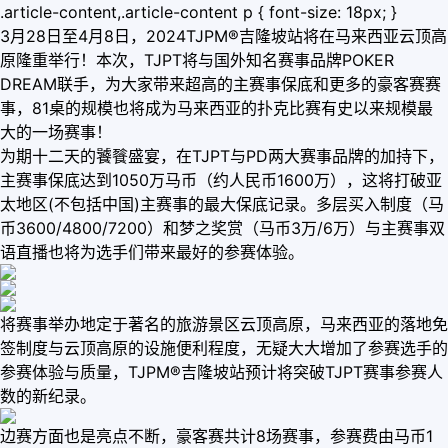
.article-content,.article-content p { font-size: 18px; }
3月28日至4月8日，2024TJPM®吉隆坡站将在马来西亚云顶高
原隆重举行！本次，TJPT将与国外知名赛事品牌POKER
DREAM联手，为大家带来超高的主赛事保底和更多的豪客赛赛
事，81桌的规模也将成为马来西亚的扑克比赛有史以来规模最
大的一场赛事！
为期十二天的饕餮盛宴，在TJPT与PD两大赛事品牌的加持下，
主赛事保底达到1050万马币（约人民币1600万），这将打破亚
太地区(不包括中国)主赛事的最大保底记录。多层买入制度（马
币3600/4800/7200）和梦之奖赏（马币3万/6万）与主赛事双
语直播也将为选手们带来最好的参赛体验。
将赛事举办地定于著名的旅游景区云顶高原，马来西亚的落地免
签制度与云顶高原的设施便利程度，无疑大大增加了参赛选手的
参赛体验与质量，TJPM®吉隆坡站预计将突破TJPT赛事参赛人
数的新纪录。
边赛方面也是亮点不断，豪客赛共计8场赛事，参赛费由马币1