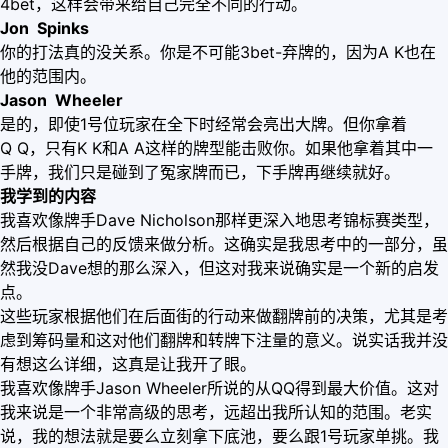
4bet，这样会带来给自己完全不同的行动。
Jon Spinks
你的打法真的没关系。你是不可能3bet-弃牌的，因为A K也在
他的范围内。
Jason Wheeler
是的，即使1号位玩家在全下时经常会亮出大牌。但你拿着
Q Q，只有K K和A A这样的牌型能击败你。如果他拿着其中一
手牌，我们只是碰到了冤家牌而已，下手牌再继续就好。
我学到的内容
我喜欢像牌手Dave Nicholson那样更深入地思考锦标赛类型，
然后根据自己的反馈来做分析。这确实是我思考中的一部分，虽
然我没Dave想的那么深入，但这对我来说确实是一个新的启发
点。
这些玩家根据他们在后面街的行动来做翻牌前的决策，尤其是考
虑到筹码量和这对他们翻牌和转牌下注量的意义。说实话我并没
有想这么详细，这真是让我开了眼。
我喜欢像牌手Jason Wheeler所说的从QQ得到最大价值。这对
我来说是一个非常高级的思考，远超出我所认知的范围。老实
说，我的想法就是要么立刻拿下底池，要么跟1号玩家单挑。我