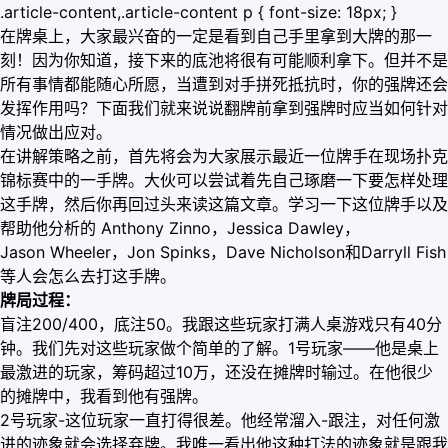
.article-content,.article-content p { font-size: 18px; }
在牌桌上，大家最兴奋的一定是看到自己手里拿到大牌的那一
刻！因为你知道，接下来的底池将很有可能顺利拿下。但并不是
所有事情都能随心所愿，当遭到对手拼死抵抗时，你的强牌还会
发挥作用吗？下面我们就来说说翻牌前拿到强牌时应当如何针对
情况做出应对。
在讲解策略之前，首先将会为大家展示最近一位牌手在现场扑克
锦标赛中的一手牌。大伙可以尝试着先自己琢磨一下要怎样处理
这手牌，然后你再回过头来读这篇文章。学习一下这位牌手以及
帮助他分析的 Anthony Zinno，Jessica Dawley，
Jason Wheeler，Jon Spinks，Dave Nicholson和Darryll Fish
等人会怎么去打这手牌。
牌局过程：
盲注200/400，底注50。我跟这些玩家打满人桌游戏只有40分
钟。我们先对这些玩家做个简单的了解。1号玩家——他是桌上
最激进的玩家，筹码超过10万，还没在摊牌时输过。在他很少
的摊牌中，我看到他有强牌。
2号玩家-这位玩家一直打得很差。他经常溜入-跟注，对任何激
进的迹象就会选择弃牌。我唯一看出他这种打法的迹象就是跟我