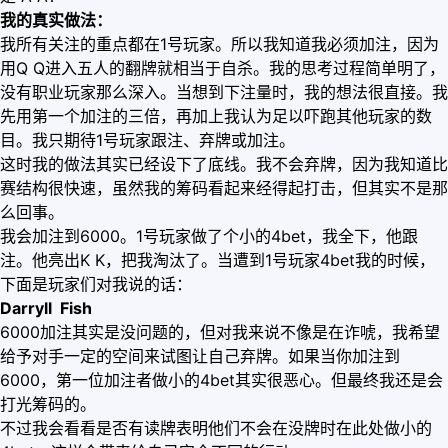
我的真实做法：
我所有关注的重点都在1号玩家。所以我知道我必须加注，因为
用Q Q进入五人的翻牌就相当于自杀。我的思考过程简单明了，
没有职业玩家那么深入。当想到下注量时，我的想法很直接。我
先用第一个加注的三倍，再加上我认为足以吓跑其他玩家的数
目。我只期待1号玩家跟注、弃牌或加注。
这时我的做法其实已经设下了底线。我不会弃牌，因为我知道比
赛结构很快速，虽然我的筹码看起来经得起打击，但其实不是那
么回事。
我会加注到6000。1号玩家做了个小的4bet，我全下，他跟
注。他亮出K K，把我淘汰了。当遭到1号玩家4bet我的时候，
下面是玩家们对我说的话：
Darryll Fish
6000加注其实是没问题的，但对我来说不像是在诈唬，我希望
给予对手一定的空间来试图让自己弃牌。如果当你加注到
6000，第一位加注者做小的4bet其实很恶心。但最终我还是会
打光筹码的。
不过我会看看是否有读牌表明他们不会在没牌时在此处做小的