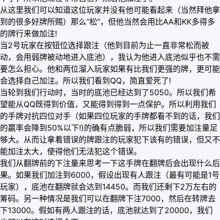
从这里我们可以知道这位玩家并没有他可能看起来（当然拜他拿
到的很多好牌所赐）那么“松”，但他当然会用比AA和KK多得多
的牌行来做加注!
当2号玩家在按钮位选择跟注（他到目前为止一直非常松而被
动，会用弱牌被动地进入底池），我认为他进入底池似乎也不需
要怎么担心。他和两位溜入玩家如果有比我们更强的牌，更可能
会选择自己加注。所以我们看到QQ，简直爱死了!
当轮到我们行动时，当时的底池已经达到了5050。所以我们希
望能从QQ既得到价值，又能得到得到一点保护。所以利用我们
的手牌对抗四位对手（如果四位玩家的手牌都看不到的话，我们
的赢率会降到50%以下!)的确有点脆弱，所以我们需要加注量足
够大。从而让拿着错误的牌跟注的玩家犯下该有的错误，但又不
能加注太大，使得他们无法犯这个错误。
我们从翻牌前的下注量来思考一下这手牌在翻牌后会出现什么后
果。如果我们加注到6000，假设出现有人跟注（最有可能是1号
玩家），底池在翻牌就会达到14450。而我们还剩下2万左右的
筹码。另一种情况是我们可以在翻牌下注7000，然后在转牌去
下13000。假如有两人跟注的话，底池就达到了20000，我们