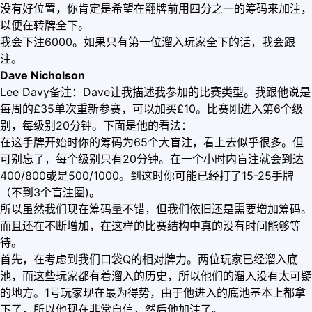
没有好位置，你肯定是希望在翻牌前用四分之一的筹码来加注，
以便在转牌全下。
我会下注6000。如果只有第一位溜入玩家全下的话，我会跟
注。
Dave Nicholson
Lee Davy备注：Dave让我描述我参加的比赛类型。我跟他说是
每周的£35单次重新参赛，可以加买£10。比赛刚进入第6个级
别，每级别20分钟。下面是他的看法：
在这手牌开始时你的筹码为65个大盲注，看上去似乎很多。但
可别忘了，每个级别只有20分钟。在一个小时内盲注就会到达
400/800或是500/1000。到这时你可能已经打了15-25手牌
（不到3个盲注圈)。
所以虽然我们现在筹码量不错，但我们依旧还是需要增加筹码。
而且还在不断增加，在这样的比赛结构中真的没有时间能够等
待。
首先，在考虑到我们口袋Q的相对牌力。两位玩家已经溜入底
池，而这些玩家都有着溜入的历史，所以他们的溜入没有太可疑
的地方。1号玩家现在最为得势，由于他进入的底池基本上都拿
下了，所以他现在非常自信，然后他加注了。