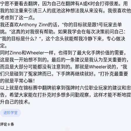
宁愿不要看去翻牌，因为自己在翻牌有A或K时会打得很差。用
我的加注量来引诱三人的底池这种想法我从来没有。我很喜欢他
考虑到了这一点。
我还喜欢Anthony Zinn的话，“你的目标就是跟1号玩家去单
挑。”这真的对我很有帮助。如果我学会在每次决策前问自己：
“我的目标是什么？”，这个念头就能帮我冷静下来，专心做决
定。
同时Zinno和Wheeler一样，也得到了最大化手牌价值的需要，
这是我一开始想不到的。最后的一条建议是我认为至关重要的，
而且是大部分可能都没有注意到的。那就是Wheeler说的，“我
们只是碰到了冤家牌而已，下手牌再继续就好。”打扑克最重要
的就是平常心嘛！
以上就是在锦标赛中翻牌前拿到强牌时六位职业玩家的建议和忠
告，希望大家能在打扑克时多想多问勤观察，这样才能不断地提
升自己的技术。
进阶学堂
评论 0 条