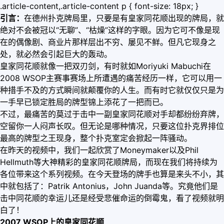
.article-content,.article-content p { font-size: 18px; }
引言：
在德州扑克牌局里，只要是有皇家同花顺出现的牌局，就
绝对不会被冠以“无聊”、“枯燥”这样的字眼。因为它可不像是现
在的偶像剧、商业片那样层出不穷、屡见不鲜。但凡它现身之
处，就必然会引起巨大的轰动。
皇家同花顺就像一把双刃剑，有时就如Moriyuki Mabuchi在
2008 WSOP主赛事赛场上所遭遇的痛苦经历一样，它可以用一
种措手不及的方式瞬间就颠覆你的人生。而有时它就仅仅只是为
一手早已锁定胜局的牌型锦上添花了一把而已。
不过，最痛苦的莫过于击中一副皇家同花顺对手却都纷纷弃牌，
空留你一人闷声长叹。但无论是哪种情况，只要这位扑克界排位
最高的牌型之王现身，整个扑克室定会掀起一阵骚动。
在昨天的视频中，我们一起欣赏了Moneymaker以及Phil
Hellmuth等大神精彩的皇家同花顺牌局，而现在我们将持续为
各位带来这个系列视频。在今天登场的牌手也算是来头不小，其
中就包括了：Patrik Antonius，John Juanda等。究竟他们是
击中同花顺的幸运儿还是经受悲催命运的倒霉鬼，看了视频就明
白了！
2007 WSOP上的皇家同花顺