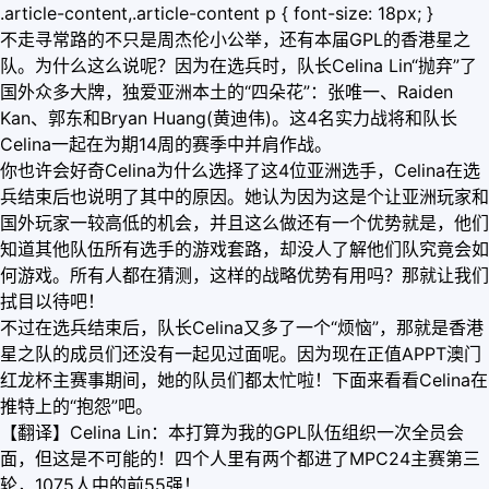
.article-content,.article-content p { font-size: 18px; }
不走寻常路的不只是周杰伦小公举，还有本届GPL的香港星之
队。为什么这么说呢？因为在选兵时，队长Celina Lin“抛弃”了
国外众多大牌，独爱亚洲本土的“四朵花”：张唯一、Raiden
Kan、郭东和Bryan Huang(黄迪伟)。这4名实力战将和队长
Celina一起在为期14周的赛季中并肩作战。
你也许会好奇Celina为什么选择了这4位亚洲选手，Celina在选
兵结束后也说明了其中的原因。她认为因为这是个让亚洲玩家和
国外玩家一较高低的机会，并且这么做还有一个优势就是，他们
知道其他队伍所有选手的游戏套路，却没人了解他们队究竟会如
何游戏。所有人都在猜测，这样的战略优势有用吗？那就让我们
拭目以待吧！
不过在选兵结束后，队长Celina又多了一个“烦恼”，那就是香港
星之队的成员们还没有一起见过面呢。因为现在正值APPT澳门
红龙杯主赛事期间，她的队员们都太忙啦！下面来看看Celina在
推特上的“抱怨”吧。
【翻译】Celina Lin：本打算为我的GPL队伍组织一次全员会
面，但这是不可能的！四个人里有两个都进了MPC24主赛第三
轮，1075人中的前55强！