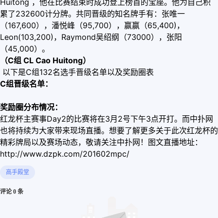
Huitong ，他在比赛结束时成功登上榜首的宝座。他为自己积
累了232600计分牌。共同晋级的知名牌手有：张唯一
（167,600），潘悦峰（95,700），赢赢（65,400)，
Leon(103,200)，Raymond吴绍纲（73000），张阳
（45,000）。
（C组 CL Cao Huitong）
以下是C组132名选手晋级名单以及奖励圈表
C组晋级名单：
奖励圈分布情况：
红龙杯主赛事Day2的比赛将在3月2号下午3点开打。而中扑网
也将持续为大家带来现场直播。想要了解更多关于此次红龙杯的
精彩牌局以及赛场动态，敬请关注中扑网！图文直播地址：
http://www.dzpk.com/201602mpc/
高手殿堂
评论 0 条