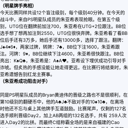
（明星牌手亮相）
今天比赛同样共设12个盲注级别，每个级别40分钟。在今天的
战斗中，来自PS明星队成员的朱亚希表现抢眼。在第五个级
别，UTG位在翻牌前加注700，朱亚希在UTG+2位跟注。BB位
选手想了想再加注到2550，UTG位很快弃牌。朱亚希看了看BB
位后手还有3万多，她后手还有13000多，选择了跟注。翻牌：
J♠4
♦
6
♦
，两家过牌，转牌：7♣，BB位下注1600，朱亚希跟
注。河牌：9
♦
，BB位继续下注4600，朱亚希很快跟注。BB位
亮出：K♠Q♣，朱亚希是：A♠A
♥
。亚希设下埋伏成功引导对手
诈唬。但炙热的手感没能让她走得更远，在比赛行将结束时，朱
亚希遗憾告别红龙主赛事。
（朱亚希成功阻击对手）
同是PS明星队成员的Bryan黄迪伟的晋级之路也不是很顺利，在
第10级别的翻硬币中，他的A♣J♣不敌对手的10♠10♣，在离场
时他还不忘与桌上其他牌手互道鼓励。比赛尾声，仅剩的127名
选手顺利晋级Day2，加上AB两组的132名选手，共有 259人次
进入Day2的比拼。而最终C组称霸全场的是来自福建的Cao