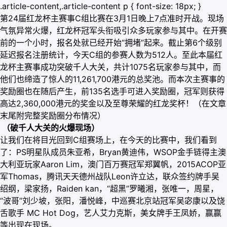
.article-content,.article-content p { font-size: 18px; }
第24届红龙杯主赛事C组比赛在3月1日晚上7点准时开战。现场
气氛异常火爆，红龙杯冠军头衔吸引众多玩家参与其中。在开赛
前的一个小时，报名处就已经开始“拥堵”起来。截止第6个级别
延迟报名注册统计，今天C组的参赛人数为512人。至此本届红
龙杯主赛事成功突破千人大关，共计1075名玩家参与其中，而
他们也缔造了惊人的11,261,700港元的总奖池。而本次主赛事的
奖励圈也在随后产生，前135名选手可进入奖励圈，冠军则获得
高达2,360,000港元的奖金以及至尊荣耀的红龙奖杯！（在文章
末尾附完整奖励圈分布情况）
（破千人大关的火爆现场）
让我们在将目光回到C组赛场上，在今天的比赛中，我们看到
了：PS明星队成员朱亚希，Bryan黄迪伟，WSOP金手链得主澳
大利亚玩家Aaron Lim，澳门百万赛冠军郑翼帆，2015ACOP亚
军Thomas，腾讯天天德州战队Leon许立达，联众签约牌手吴
绍纲，梁家扬，Raiden kan，“超黑”罗曦湘，张唯一，周星，
“波哥”刘少坡，张阳，潘悦峰，中巡赛北京站冠军吴宓康以及饶
舌歌手 MC Hot Dog，艺人艾力克斯，美女牌手王凤娇，赢赢
等出现在现场。