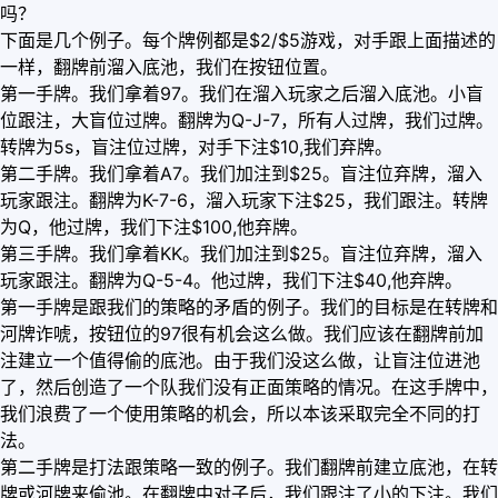
吗？
下面是几个例子。每个牌例都是$2/$5游戏，对手跟上面描述的
一样，翻牌前溜入底池，我们在按钮位置。
第一手牌。我们拿着97。我们在溜入玩家之后溜入底池。小盲
位跟注，大盲位过牌。翻牌为Q-J-7，所有人过牌，我们过牌。
转牌为5s，盲注位过牌，对手下注$10,我们弃牌。
第二手牌。我们拿着A7。我们加注到$25。盲注位弃牌，溜入
玩家跟注。翻牌为K-7-6，溜入玩家下注$25，我们跟注。转牌
为Q，他过牌，我们下注$100,他弃牌。
第三手牌。我们拿着KK。我们加注到$25。盲注位弃牌，溜入
玩家跟注。翻牌为Q-5-4。他过牌，我们下注$40,他弃牌。
第一手牌是跟我们的策略的矛盾的例子。我们的目标是在转牌和
河牌诈唬，按钮位的97很有机会这么做。我们应该在翻牌前加
注建立一个值得偷的底池。由于我们没这么做，让盲注位进池
了，然后创造了一个队我们没有正面策略的情况。在这手牌中，
我们浪费了一个使用策略的机会，所以本该采取完全不同的打
法。
第二手牌是打法跟策略一致的例子。我们翻牌前建立底池，在转
牌或河牌来偷池。在翻牌中对子后，我们跟注了小的下注。我们