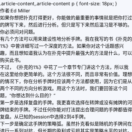
.article-content,.article-content p { font-size: 18px; }
作者:Ed Miller
如果你想把扑克打得更好，你能做的最重要的事情就是把你打过
的牌写下来，然后进行分析。但只是写下来然后温习是不够的。
你必须问对问题。
有几个方法可以用来建设性地分析手牌。我在我写的书《扑克的
1%》中曾详细写过一个深度的方法。如果你对这个话题感兴
趣，而且想知道我认为在扑克中提升最强大的方法是什么，可以
购买此书。
不过，《扑克的1%》中花了一个章节专门讲这个方法，所以我
在这里给你更简单的。这个方法很不同，而且非常有价值。理想
的情况下，你在分析手牌时应该两个方法都使用，因为它们是从
两个不同的方向分析游戏。用这个方法时，我们要回答这个问
题，“你想达到什么目的？”
第一步是选择复盘的手牌。我更喜欢选择在转牌或没有摊牌的河
牌结束的手牌。不过任何你能对打法提出合理问题的手牌都值得
复盘。从已知的session中选择2到4手牌。
下一步是确定这手牌的策略弧。虽然扑克看似是随机的手牌间在
进行一系列对抗，但长期的盈利或亏损其实是策略水平的对抗。