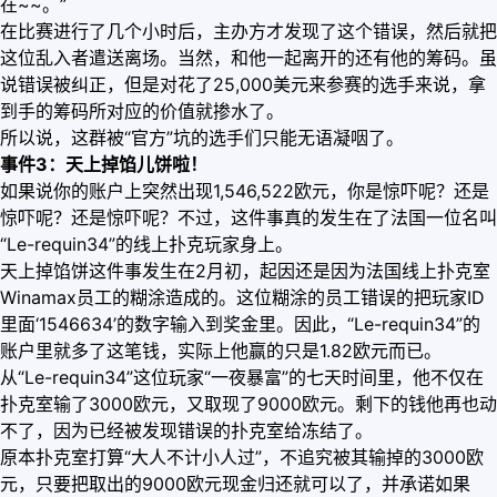
在~~。”
在比赛进行了几个小时后，主办方才发现了这个错误，然后就把
这位乱入者遣送离场。当然，和他一起离开的还有他的筹码。虽
说错误被纠正，但是对花了25,000美元来参赛的选手来说，拿
到手的筹码所对应的价值就掺水了。
所以说，这群被“官方”坑的选手们只能无语凝咽了。
事件3：天上掉馅儿饼啦！
如果说你的账户上突然出现1,546,522欧元，你是惊吓呢？还是
惊吓呢？还是惊吓呢？不过，这件事真的发生在了法国一位名叫
“Le-requin34”的线上扑克玩家身上。
天上掉馅饼这件事发生在2月初，起因还是因为法国线上扑克室
Winamax员工的糊涂造成的。这位糊涂的员工错误的把玩家ID
里面‘1546634’的数字输入到奖金里。因此，“Le-requin34”的
账户里就多了这笔钱，实际上他赢的只是1.82欧元而已。
从“Le-requin34”这位玩家“一夜暴富”的七天时间里，他不仅在
扑克室输了3000欧元，又取现了9000欧元。剩下的钱他再也动
不了，因为已经被发现错误的扑克室给冻结了。
原本扑克室打算“大人不计小人过”，不追究被其输掉的3000欧
元，只要把取出的9000欧元现金归还就可以了，并承诺如果