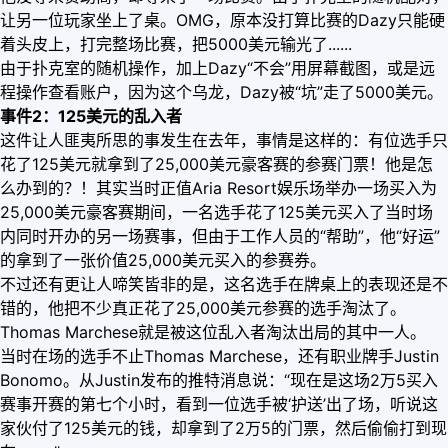
让另一位玩家坐上了桌。OMG，原本没打算比赛的Dazy只能硬
着头皮上，打完整场比赛，把5000美元输光了......
由于扑克室的随机操作，加上Dazy“不会”用屏幕截图，或是远
程操作查看账户，因为这个乌龙，Dazy被“坑”走了5000美元。
事件2：125美元的乱入者
这件让人匪夷所思的事发生在去年，事情是这样的：有位选手只
花了125美元就拿到了25,000美元豪客赛的参赛门票！他是怎
么办到的？！其实当时正值Aria Resort娱乐场举办一场买入为
25,000美元豪客赛期间，一名选手花了125美元买入了当时场
内同时开办的另一场赛事，但由于工作人员的“帮助”，他“好运”
的拿到了一张价值25,000美元买入的参赛券。
不过还有更让人啼笑皆非的是，这名选手在牌桌上的表现还是不
错的，他把不少真正花了25,000美元参赛的选手淘汰了。
Thomas Marchese就是被这位乱入者淘汰出局的其中一人。
当时在场的选手不止Thomas Marchese，还有职业牌手Justin
Bonomo。从Justin发布的推特消息说：“现在是这场2万5买入
赛事开赛的第七个小时，看到一位选手被‘护送’出了场，听说这
家伙付了125美元的钱，却拿到了2万5的门票，然后偷偷打到现