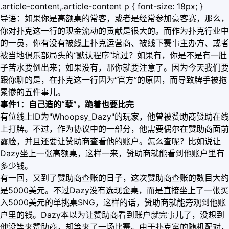
.article-content,.article-content p { font-size: 18px; }
导语：如果你是高额桌的常客，或者是经常参加豪客赛，那么，
你对扑克这一行的现金流动的贡献是很大的。而作为扑克行业中
的一员，你有没有被线上扑克运营商、被线下赛事主办方、或者
被当地俱乐部局头的“默认程序”坑过？如果有，你是不是有一肚
子苦水要倒出来；如果没有，那你就要注意了。因为今天我们要
跟你聊的是，在扑克这一行因为“官方”的原因，而导致牌手被拖
累惨的五件事儿。
事件1：自己造的“孽”，跪着也要比完
有位线上ID为"Whoopsy_Dazy"的玩家，他曾被赞助商赞助在线
上打牌。不过，作为协议中的一部分，他需要偶尔在赞助商面前
露脸，并且还要让赞助商查看他的账户。怎么查呢？比如说让
Dazy坐上一张高额桌，这样一来，赞助商就能看到他账户里有
多少钱。
有一回，又到了赞助商查账的日子，这次赞助商查账的数目大约
是5000美元。不过Dazy没有选现金桌，而是直接坐上了一张买
入5000美元的单挑桌SNG，这样的话，赞助商就能旁观到他账
户里的钱。Dazy本以为让赞助商看到账户就完事儿了，没想到
他没等来赞助商，却等来了一场比赛。由于扑克室的随机配对，