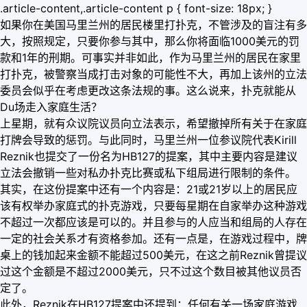
.article-content,.article-content p { font-size: 18px; }
如果你在美国马里兰州的居民楼里打扑克，不管涉及的盲注有多
大，按照规定，只要你参与其中，那么你将面临1000美元的罚
款和1年的刑期。可事实并非如此，作为马里兰州的居民在家里
打扑克，被警察当成打击对象的可能性不大，再加上该州的立法
委员会似乎在考虑更改这条法规的事。这么说来，扑克就能从
Du场走入家庭生活？
上星期，就有众议院议员向立法表示，希望撤掉所有关于在家庭
打牌会导致的惩罚。与此同时，马里兰州一位参议院代表Kirill
Reznik也提交了一份名为HB127的提案，其中主要内容是建议
立法会撤销一些对私办扑克比赛或私下组局进行限制的条件。
其实，在这份提案中还有一个内容是：21或21岁以上的居民应
该有权举办家庭式的扑克游戏，只要每星期在自家举办这种游戏
不超过一次都应该是可以的。并且参与的人应当和组局的人存在
一定的社会关系才有资格参加。还有一点是，在游戏过程中，牌
桌上的钱加起来金额不能超过500美元，在这之前Reznik曾提议
过这个金额是不超过2000美元，只不过这个数目被其他议员否
定了。
此外，Reznik在HB127提案中还提到：任何有关一场家庭游戏