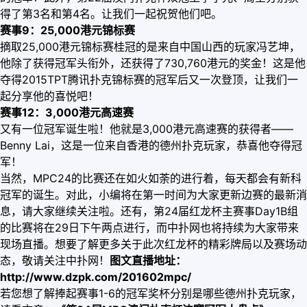
得了第3名和第4名。让我们一起祝贺他们吧。
赛事9：25,000港元锦标赛
摘取25,000港元锦标赛桂冠的是来自中国山西的玩家冯艺坤，
他除了获得冠军头衔外，还获得了730,760港元的奖金！这是他
夺得2015TPT腾讯扑克锦标赛的冠军后又一次登顶，让我们一
起分享他的喜悦吧！
赛事12：3,000港元高速赛
又有一位冠军诞生啦！他就是3,000港元高速赛的获得者——
Benny Lai，这是一位来自香港的德州扑克玩家，恭喜他夺得冠
军！
当然，MPC24的比赛还在如火如荼的进行着，每天都会有新科
冠军的诞生。对此，小编将在第一时间为大家更新边赛的最新消
息，请大家继续关注啦。还有，第24届红龙杯主赛事Day1B组
的比赛将在29日下午两点进行，而中扑网也将持续为大家带来
现场直播。想要了解更多关于此次红龙杯的精彩牌局以及赛场动
态，敬请关注中扑网！
图文直播地址：
http://www.dzpk.com/201602mpc/
若您想了解捧起赛事1-6的冠军奖杯分别是哪些德州扑克玩家，