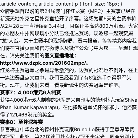
.article-content,.article-content p { font-size: 18px; }
众牌手翘首以盼的第24届澳门杯红龙赛（MPC）主赛事已经在
新濠天地扑克之星扑克室拉开了序幕。这场为期6天的主赛事将
从2月28日一直持续到3月4日，且保证金高达800万港币。大家
的老朋友中扑网现场小分队已经抵达赛场，现邀您一起观赏屠
“龙”大战。关于主赛事的现场牌局、赛事报道，等等精彩内容我
们将在直播页面和官方微博以及微信公众号中为您一一呈现！现
在，请先关注我们的
图文直播地址：
http://www.dzpk.com/201602mpc/
。
红龙杯主赛冠军之争是异常激烈的，边赛的战况也不例外，在上
一篇边赛盘点文章中，我们已经看到了有6位选手夺得冠军头
衔。现在，让我们来看一看最新诞生的边赛冠军是谁吧。
赛事7：4,000港元6人制赛
获得4,000港元6人制赛的冠军是来自印度的德州扑克玩家Shiva
Phani Kumar Kapavarapu，在他捧起冠军奖杯的同时，他还获
得了121,466港元的奖金。
赛事8：至尊深筹赛
恭喜来自中华台北的德州扑克玩家Bruno Lo获得了至尊深筹赛
的冠军！此外，第22届澳门扑克杯双冠王李宇光、周全分别获