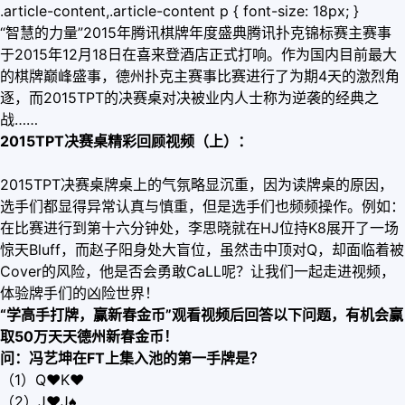
.article-content,.article-content p { font-size: 18px; }
“智慧的力量”2015年腾讯棋牌年度盛典腾讯扑克锦标赛主赛事
于2015年12月18日在喜来登酒店正式打响。作为国内目前最大
的棋牌巅峰盛事，德州扑克主赛事比赛进行了为期4天的激烈角
逐，而2015TPT的决赛桌对决被业内人士称为逆袭的经典之
战……
2015TPT决赛桌精彩回顾视频（上）：
2015TPT决赛桌牌桌上的气氛略显沉重，因为读牌桌的原因，
选手们都显得异常认真与慎重，但是选手们也频频操作。例如：
在比赛进行到第十六分钟处，李思晓就在HJ位持K8展开了一场
惊天Bluff，而赵子阳身处大盲位，虽然击中顶对Q，却面临着被
Cover的风险，他是否会勇敢CaLL呢？让我们一起走进视频，
体验牌手们的凶险世界！
“学高手打牌，赢新春金币”观看视频后回答以下问题，有机会赢
取50万天天德州新春金币！
问：冯艺坤在FT上集入池的第一手牌是？
（1）Q
♥
K
♥
（2）J
♥
J♠