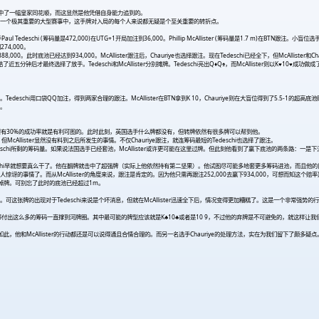
赛场上击中了一幅皇家同花顺，而这显然是他凭借自身能力追到的。
样一个极其重要的大型赛事中，这手牌对入局的每个人来说都无疑是个至关重要的转折点。
eschi (筹码量是472,000)在UTG+1开局加注到36,000。Phillip McAllister (筹码量是1.7 m)在BTN跟注。小盲位
274,000。
了388,000。此时底池已经达到934,000。McAllister跟注后，Chauriye也选择跟注。现在Tedeschi已经全下，但McAllister
了近五分钟后才最终选择了放手。Tedeschi和McAllister分别摊牌。Tedeschi亮出Q
♦
Q♠，而McAllister则以K
♥
10
♥
成功做成了
i用口袋QQ加注，得到两家合理的跟注。McAllister在BTN拿到K 10，Chauriye则在大盲位得到了5.5-1的超高
池。
个诈唬只要有30%的成功率就是有利可图的。此时此刻，英国选手什么牌都没有，但转牌依然有很多牌可以帮到他。
ister显然没有料到之后所发生的事情。不仅Chauriye跟注，就连筹码最短的Tedeschi也选择了跟注。
了问Tedeschi所剩的筹码量。如果说法国选手已经套池，McAllister或许更可能在这里过牌。但此刻他看到了赢下底池的两条路：
edeschi早就想要真么干了。他在翻牌就击中了超强牌（实际上他依然持有第二坚果）。他试图尽可能多地套更多筹码进池，而且他
情了。而从McAllister的角度来说，跟注是肯定的。因为他只需再跟注252,000去赢下934,000，可想而知这个赔
去弃掉牌。可别忘了此时的底池已经超过1m。
可这张牌的出现对于Tedeschi来说是个坏消息，但就在McAllister迅速全下后，情况变得更加糟糕了。这是一个非常强势的行动，
能够付出这么多的筹码一直撑到河牌圈。其中最可能的牌型应该就是K♣10♣或者是10 9，不过他的弃牌是不可避免的，就这样
此，他和McAllister的行动都还是可以说得通且合情合理的。而另一名选手Chauriye的处理方法，实在为我们留下了颇多疑点