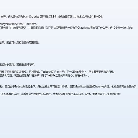
选手弃牌，但大盲位的Fabian Chauriye (筹码量是1.59 m)也选择了跟注。这时底池达到130,000。
和Chauriye都仍然留有超过1 m的后手。
德州扑克中的最强牌型——皇家同花顺！我们至今都不知道另一位选手Chauriye究竟拿到了什么牌，但10 9带一张红心和
底池赔率，因此可以用相当宽的范围跟注。
一是下注逼对手弃牌，或者是追到河牌。
的目标是打进最后的决赛桌。可想而知，Tedeschi的目光并不在下一级别的奖金上，他有着更高层次的目标。
率是多么可观。况且他足足有11张补牌（除了4
♥
和8
♥
之外的所有红心、所有A和9）。
而且由于Tedeschi已经全下，所以这根本不可能是个诈唬。就算McAllister能逼掉Chauriye弃牌，他也必须亮出自己的手
让我们进行摊牌环节吧！当看到这个戏剧性的结局时，大家应该都是惊呼连连的吧。没错，那就是妥妥的皇家同花顺！
。