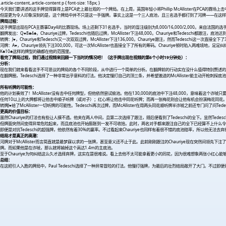
.article-content,.article-content p { font-size: 18px; }
今天我们要讲述的这手牌觉得算得上是PCA史上最壮观的一个牌局。在上周，英国年轻小将Phillip McAllister在PCA的
但是更为令人印象深刻的是，这个牌局中并不只是这一手强牌。事实上这是一个三人底池，且三名选手都打到了河牌——在这
牌局过程：
这手牌是出现在PCA主赛事Day4的比赛现场。场上还剩下31名选手，当时的盲注级别为8,000/16,000/2,000。来自法国的选手Paul Ted
翻牌发出：Q
♥
8♣4♣，Chauriye过牌，Tedeschi也随后过牌，McAllister下注48,000。Chauriye和Tedeschi都跟注，底池达到
转牌：J
♥
，Chauriye和Tedeschi又一次双双过牌，McAllister下注136,000。Chauriye跟注，然而Tedeschi这一次直接全下
河牌：A
♥
，Chauriye领先下注300,000，可这一次McAllister也直接全下了所有的筹码。Chauriye顿时陷入两难境地，足足纠结
K♣10♣这样的牌型的确都在他的范围里。
看完了牌局过程，我们通过视频来回顾一下当时的情况吧！（这手牌出现在视频的第6个小时19分钟处）：
分析：
现在我们就来看看这手不可思议的牌局的各个不同阶段，从中进行一个简单的分析。在翻牌前的行动实在没什么值得特别赘述的。Tedesch
在翻牌圈，Tedeschi选择了一种非常出乎意料的打法。他决定慢打自己的顶三条，并希望激进的McAllister能主动开枪刺探底
所有听牌的可能性：
他的计划奏效了！McAllister没有击中任何牌型，但他依然尝试偷池。他在130,000的底池中下注48,000，意味着这
任何10以上的大牌都将让他击中顺子听牌（或对子）；红心将让他击中同花听牌；而再一张梅花则会让他有机会扮演梅花同花。但McAll
转牌J
♥
给了McAllister一切听牌的可能性。Tedeschi再次过牌，而McAllister在用两头同花顺听牌半诈唬之前还专门问
更高的价值目标：
虽然Chauriye的打法也有些让人摸不透。他夹在两人中间，且第二次选择了跟注，随后便看到了Tedeschi的全下。显然T
但牌面突然间变得异常危险起来，而且底池也开始膨胀到一发不可收拾。此时，两名对手都来跟注自己的全下已经算不上什么令人惊讶的事
即便是对抗Tedeschi的超强牌，他依然有着30%的赢率。不过看起来Chauriye也同样有着很不错的底池赔率，所以他无法
结局才是真正的高潮：
河牌对于McAllister而言简直就是最梦寐以求的一张牌，甚至意义还不止于此。此前刚刚跟注的Chauriye现在突然间领先下注了。
牌。而如果他是在诈唬，那么就将输掉这个高达1.4m的主底池。
至于Chauriye为何纠结这么久才选择弃牌，这实在是很难说。看上去他不太可能拿着更小的同花，因为很难想象两张小红心
总结：
在这把引人入胜的牌局中，Paul Tedeschi选择了一种异常冒险的打法。他慢打强牌，为最后的壮烈结局敞开了大门。不过即便如