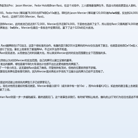
ro： Jason Mercier、Fedor Holz和Brian Rast。在这个对局中，三人都拽着强牌在手。而战斗的结局
00。Fedor Holz (筹码量78,000)在BTN用Q♠10♠跟注。BB位的 Jason Mercier (筹码量120,000)被A♠A♣唤醒，反加到24,00
t)，边池97,000 (Mercier、Rast)。
rcier。此时底池已经达到172,000，Mercier后手还剩74,000。于是他也选择了全下，所以现在Rast 只需再跟74,000就
9♣和K♠ 。Mercier在最后一条街击中坚果同花，赢下了这个320k的巨大底池。
st翻牌前在UTG加注，这是个很标准的动作。有趣的是只剩200大盲筹码的Holz仅仅选择了跟注，也就是说他用Q♠10♠投
盲位进行了反加。事实上他拿到了最强牌AA，不过对手当然不知道。
Rast双双进池，从而使自己的利润最大化。所以其实Mercier此时的反加范围要比全下范围强的多。
健，但显然他认为对抗Mercier的反加范围，自己的牌可以建立足够的赢率。
着发出的翻牌，哪怕是最牛B的大导演估计也想不出比这更戏剧性的牌面了。
er下了一个很小的注，这无疑给Rast造成了麻烦。尽管他持有顶对，但他的位置依然很不舒服。
现在弃牌也是有情可原的，因为Mercier面对两名对手领先下注展示出的牌力已经不言而喻了。
但问题是此时还能让他领先的牌型几乎已经寥寥无几。
他而言最好的情况就是，Mercier拿着口袋10（或许其中有一张10♠），而Holz拿着K J/Q J，如此他的跟注看上去就
乎翻了三倍。
赶超。而Brian Rast则是一步一步越陷越深，最终逃脱无门。这个故事告诉我们，有时候“明知山有虎，偏向虎山行”的行为往往也是迫