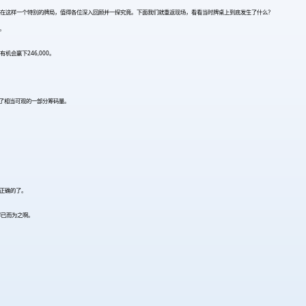
更是出人意料。在这样一个特别的牌局，值得各位深入回顾并一探究竟。下面我们就重返现场，看看当时牌桌上到底发生了什么？
0。
有机会赢下246,000。
入了相当可观的一部分筹码量。
是正确的了。
不得已而为之啊。