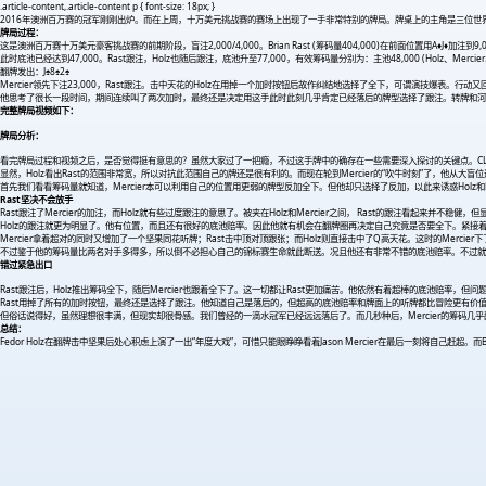
.article-content,.article-content p { font-size: 18px; }
2016年澳洲百万赛的冠军刚刚出炉。而在上周，十万美元挑战赛的赛场上出现了一手非常特别的牌局。牌桌上的主角是三位世界级顶尖P
牌局过程：
这是澳洲百万赛十万美元豪客挑战赛的前期阶段，盲注2,000/4,000。Brian Rast (筹码量404,000)在前面位置用A
♦
J
♦
加注到9,0
此时底池已经达到47,000。Rast跟注，Holz也随后跟注，底池升至77,000，有效筹码量分别为：主池48,000 (Holz、Mercier、Ras
翻牌发出：J♠8♠2♠
Mercier领先下注23,000，Rast跟注。击中天花的Holz在用掉一个加时按钮后故作纠结地选择了全下，可谓演技爆表。行动又回到Me
他思考了很长一段时间，期间连续叫了两次加时，最终还是决定用这手此时此刻几乎肯定已经落后的牌型选择了跟注。转牌和河牌发出：
完整牌局视频如下：
牌局分析：
看完牌局过程和视频之后，是否觉得挺有意思的？虽然大家过了一把瘾，不过这手牌中的确存在一些需要深入探讨的关键点。CL Ra
显然，Holz看出Rast的范围非常宽，所以对抗此范围自己的牌还是很有利的。而现在轮到Mercier的“吹牛时刻”了，他从大
首先我们看看筹码量就知道，Mercier本可以利用自己的位置用更弱的牌型反加全下。但他却只选择了反加，以此来诱惑Holz和
Rast坚决不会放手
Rast跟注了Mercier的加注，而Holz就有些过度跟注的意思了。被夹在Holz和Mercier之间， Rast的跟注看起来并不稳
Holz的跟注就更为明显了。他有位置，而且还有很好的底池赔率。因此他就有机会在翻牌圈再决定自己究竟是否要全下。紧接
Mercier拿着超对的同时又增加了一个坚果同花听牌；Rast击中顶对顶跟张；而Holz则直接击中了Q高天花。这时的Merci
不过鉴于他的筹码量比两名对手多得多，所以倒不必担心自己的锦标赛生命就此断送。况且他还有非常不错的底池赔率。不过就算
错过紧急出口
Rast跟注后，Holz推出筹码全下，随后Mercier也跟着全下了。这一切都让Rast更加痛苦。他依然有着超棒的底池赔率，
Rast用掉了所有的加时按钮，最终还是选择了跟注。他知道自己是落后的，但超高的底池赔率和牌面上的听牌都比冒险更有价值。现在对
但俗话说得好，虽然理想很丰满，但现实却很骨感。我们曾经的一滴水冠军已经远远落后了。而几秒种后，Mercier的筹码几
总结：
Fedor Holz在翻牌击中坚果后处心积虑上演了一出“年度大戏”，可惜只能眼睁睁看着Jason Mercier在最后一刻将自己