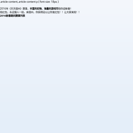
.article-content,.article-content p { font-size: 18px; }
2016年《天天德州》赛事，
丰富的实物、海量的游戏币
陪你迎新春！
抢红包，永远慢人一拍，来德州，你获得足以让你发红包！！让大家来抢！！
2016新春期间赛事列表