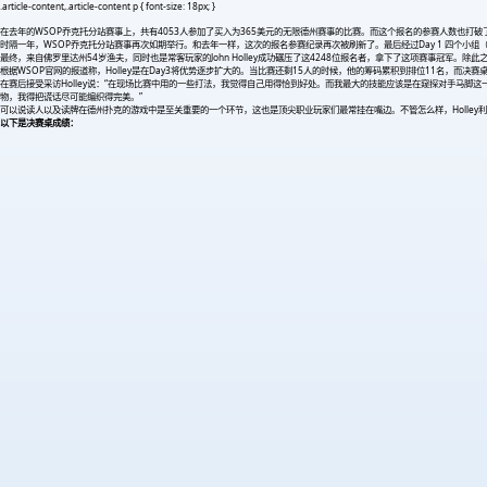
.article-content,.article-content p { font-size: 18px; }
在去年的WSOP乔克托分站赛事上，共有4053人参加了买入为365美元的无限德州赛事的比赛。而这个报名的参赛人数也打破了201
时隔一年，WSOP乔克托分站赛事再次如期举行。和去年一样，这次的报名参赛纪录再次被刷新了。最后经过Day 1 四个小组（A组97
最终，来自佛罗里达州54岁渔夫，同时也是常客玩家的John Holley成功碾压了这4248位报名者，拿下了这项赛事冠军。
根据WSOP官网的报道称，Holley是在Day3将优势逐步扩大的。当比赛还剩15人的时候，他的筹码累积到排位11名，而决赛桌开打
在赛后接受采访Holley说：“在现场比赛中用的一些打法，我觉得自己用得恰到好处。而我最大的技能应该是在窥探对手马
物，我得把谎话尽可能编织得完美。”
可以说读人以及读牌在德州扑克的游戏中是至关重要的一个环节，这也是顶尖职业玩家们最常挂在嘴边。不管怎么样，Holley
以下是决赛桌成绩：