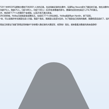
1年WSOP马蹄铁分赛创下的3001人次的记录。在这场新纪录的比赛中，玩家Ray Heson成为了最后的王者。他在决赛中成功击败
6人，B组675人，C组1490人，D组1108人）4249名参赛者的参与，赛事的总奖池也高达1,274,700美元。
除此之外，他还拿下了个人的第四个金戒指，以及20多万美元奖金。
的时候，Holley已经摇身变成筹码王。在经历了7个小时比拼后，Holley搞定Ryan Hardin，拿下冠军。
脚这一块，可以说我的专长就是在读人方面。我是个渔夫，我就是以说谎为生的，为了独享自己找到的鱼群，我要把谎话说好了。
利用自己的职业“技能”获得这项突破4千多参赛人数纪录的大赛冠军，祝贺他！现在，就来看看决赛桌的具体成绩吧！