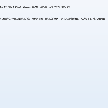
了德州扑克玩家TJ Cloutier，最终拿下比赛冠军，获得了197,588美元奖金。
因为其他渔夫会探听你是在哪捕到的鱼，如果他们知道了你捕到鱼的地方，他们就会跟着去抢食。所以为了不被其他人刮分走食