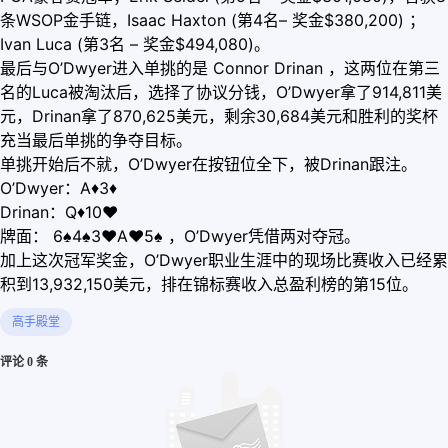
条WSOP金手链，Isaac Haxton (第4名– 奖金$380,200) ；
Ivan Luca (第3名 – 奖金$494,080)。
最后与O’Dwyer进入单挑的是 Connor Drinan ，这两位在第三
名的Luca被淘汰后，选择了协议分钱，O’Dwyer拿了914,811美
元，Drinan拿了870,625美元，剩余30,684美元和胜利的奖杯
充当最后单挑的争夺目标。
单挑开始后不就，O’Dwyer在按钮位全下，被Drinan跟注。
O’Dwyer：A
♦
3
♦
Drinan：Q
♦
10
♥
牌面： 6♠4♠3
♥
A
♥
5♠ ，O’Dwyer凭借两对夺冠。
加上这次冠军奖金，O’Dwyer职业生涯中的现场比赛收入已经累
积到13,932,150美元，排在锦标赛收入总盈利榜的第15位。
高手殿堂
评论 0 条