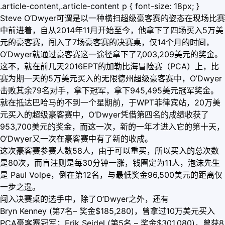
.article-content,.article-content p { font-size: 18px; }
Steve O’Dwyer可谓是以一种横扫超级豪客赛的姿态在现场比赛
中前进着，自从2014年11月开始至今，他拿下了四场买入5万美
元的豪客赛，闯入了7场豪客赛的决赛桌，仅14个月的时间，
O’Dwyer就通过豪客赛这一途径拿下了7,003,209美元的奖金。
这不，就在前几天2016EPT的加勒比海冒险赛（PCA）上，比
赛为期一天的5万美元买入的无限德州超级豪客赛中，O’Dwyer
击败其余79名对手，拿下冠军，拿下945,495美元冠军奖金。
就在抵达巴哈马的不到一个星期前，于WPT菲律宾站，20万美
元买入的超级豪客赛中，O’Dwyer凭借第四名的成绩收获了
953,700美元的奖金，而这一次，新的一年才进入它的第十天，
O’Dwyer又一次在豪客赛中有了新的收成。
这次豪客赛参赛人数58人，由于可以重买，所以买入的总次数
是80次，而盲注则是每30分钟一涨，钱圈定为11人，泡沫先生
是 Paul Volpe，倒在第12名，与最低奖金96,500美元的距离仅
一步之遥。
闯入决赛桌的选手中，除了O’Dwyer之外，还有
Bryn Kenney (第7名– 奖金$185,280)，曾拿过10万美元买入
PCA豪客赛冠军；Erik Seidel (第5名 – 奖金$301,080)，曾获8