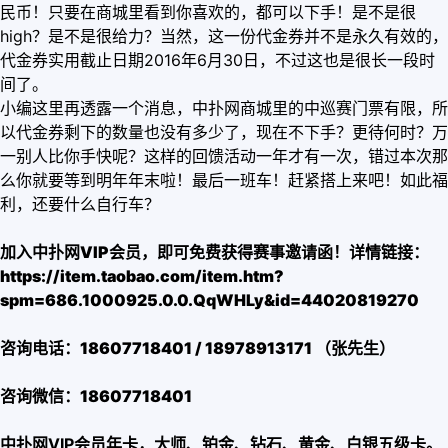
民币！只要在商城里看到你喜欢的，都可以下手！是不是很
high？是不是很给力？当然，这一份代金券并不是永久有效的，
代金券实用截止日期2016年6月30日，不过这也是很长一段时
间了。
小编这里再透露一个消息，中扑网商城里的中巡赛门票有限，所
以代金券剩下的数量也没有多少了，现在不下手？更待何时？万
一别人比你手快呢？这样的回馈活动一年才有一次，错过本次那
么你就要等到明年年末啦！最后一班车！赶紧搭上来吧！如此福
利，还要什么自行车？
加入中扑网VIP会员，即可免费获得赛事邀请函！详情链接：
https://item.taobao.com/item.htm?
spm=686.1000925.0.0.QqWHLy&id=44020819270
咨询电话：18607718401 / 18978913171 （张先生）
咨询微信：18607718401
中扑网VIP会员年卡，大师、铂金、钻石、黄金、白银五级卡。