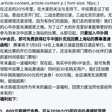
.article-content,.article-content p { font-size: 18px; }
在过去的2015年里，在大家的关注与支持下，中巡赛走过了前
三站。首战北京开门红，二战合肥创记录，三战北京历波折。无
论是顺境还是逆境，因为有你们的鼓励，我们走的很安稳！我们
的心中亦是充满感恩之情。为了让广大的扑克爱好者能够更好的
参与到本次中巡赛上海站的比赛，从即日起，
只要加入中扑网
VIP会员，即可免费获得红牛中国扑克巡回赛上海站的赛事邀请
函啦！
赛事将于1月9日-14在上海美兰湖皇冠假日酒店举行。现
在离比赛的开打日期越来越近了，还没有获得门票的小伙伴们请
抓紧时间获取门票啦！
年末最后一波福利啦！现在起，购买中扑网VIP会员，就可免费
领取中巡赛上海站邀请函！同时前30名购买用户，我们还加赠
中扑网商城的600元的代金券！600元哦，全店通用无消费限
制，超值超爽！
本次商城活动作为年末的最后一波福利，回馈力度当然也是前所
未有的！
福利如下：
1、600元商城代金券，可从2016/1/15起在中扑商城抵现使