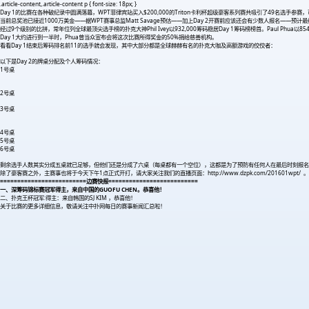
.article-content,.article-content p { font-size: 18px; }
Day 1的比赛在各种破纪录中圆满落幕，WPT菲律宾站买入$200,000的Triton卡利杯超级豪客系列赛共吸引了49名选手
当前总奖池已接近1000万美金——据WPT赛事总监Matt Savage预估——加上Day 2开赛前应该还会有少数人报名——
经过9个级别的比拼，常年位列全球最顶尖选手榜的扑克大神Phil Ivey以932,000筹码稳居Day 1筹码榜榜首。Paul Phua以854
Day 1大约进行到一半时，Phua曾当众宣布会将这次比赛所得奖金的50%捐给慈善机构。
看看Day 1结束后筹码排名前11的选手就会发现，其中大部分都是全球赫赫有名的扑克大咖及高额游戏的佼佼者：
以下是Day 2的牌桌分配及个人筹码情况：
1号桌
2号桌
3号桌
4号桌
5号桌
6号桌
剩余选手人数其实分成五桌就已足够，但他们还是分成了六桌（每桌都有一个空位），这都是为了预防有任何人在最后时刻报名参赛。Day 2将
除了豪客赛之外，主赛事也将于今天下午1点正式开打，请大家关注我们的直播页面：http://www.dzpk.com/201601wpt/ 。
=========================边赛快报==========================
一、深筹码锦标赛冠军得主，来自中国的GUOFU CHEN。恭喜他！
二、扑克王杯冠军:得主：来自韩国的SJ KIM ，恭喜他！
关于比赛的更多详细信息，敬请关注中扑网每日的赛事新闻汇总啦！