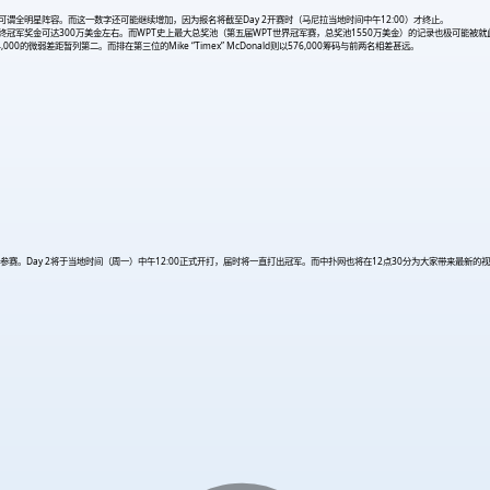
参赛，可谓全明星阵容。而这一数字还可能继续增加，因为报名将截至Day 2开赛时（马尼拉当地时间中午12:00）才终止。
预计最终冠军奖金可达300万美金左右。而WPT史上最大总奖池（第五届WPT世界冠军赛，总奖池1550万美金）的记录也极可能被
,000的微弱差距暂列第二。而排在第三位的Mike “Timex” McDonald则以576,000筹码与前两名相差甚远。
于当地时间（周一）中午12:00正式开打，届时将一直打出冠军。而中扑网也将在12点30分为大家带来最新的视频直播：http://ww