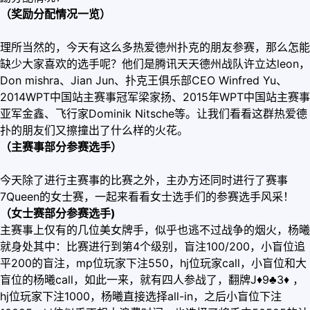
（奖励分配情况一览）
理所当然的，今天有这么多热爱德州扑克的朋友参赛，那么怎能
缺少大家喜欢的选手呢？他们是腾讯天天德州战队许立达leon，
Don mishra、Jian Jun、扑克王俱乐部CEO Winfred Yu、
2014WPT中国站主赛事冠军梁家扬、2015年WPT中国站主赛事
亚军金鑫、飞行家Dominik Nitsche等。让我们看看这群热爱德
扑的朋友们又擦撞出了什么样的火花。
（主赛事部分参赛选手）
今天除了进行主赛事的比赛之外，主办方还同时进行了赛事
7Queen的女士赛，一起来看看女士选手们的参赛选手风采！
（女士赛部分参赛选手)
主赛事上仅有的几位美女牌手，似乎也逃不过战争的烟火，杨曦
就身处其中：比赛进行到第4个级别，盲注100/200，小盲位追
平200的盲注，mp位玩家下注550，hj位玩家call，小盲位和大
盲位的杨曦call，如此一来，就有四人参战了，翻牌J
♦
9♣3
♦
，
hj位玩家下注1000，杨曦直接选择all-in，之后小盲位下注