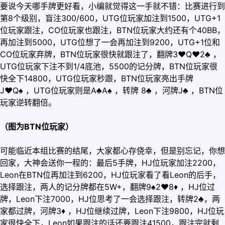
要说今天哪手牌更好看，小编就觉得这一手就不错：比赛进行到
第8个级别，盲注300/600，UTG位玩家加注到1500，UTG+1
位玩家跟注，CO位玩家也跟注，BTN位玩家大约还有个40BB，
再加注到5000，UTG位想了一会再加注到9200，UTG+1位和
CO位玩家弃牌，BTN位玩家很快就跟注了，翻牌3
♥
Q
♥
2♣ ，
UTG位玩家下注不到1/4底池，5500的记分牌，BTN位玩家很
快全下14800，UTG位玩家秒跟，BTN位玩家亮出手牌
J
♥
Q♠ ，UTG位玩家则是A♣A♠ ，转牌 8♣ ，河牌J♣ ，BTN位
玩家逆转翻倍。
（图为BTN位玩家）
可能临近本组比赛的结尾，大家都心存侥幸，但是别忘记，你想
回家，大神会送你一程的：最后5手牌，HJ位玩家加注2200，
Leon在BTN位再加注到6200，HJ位玩家看了看Leon的后手，
选择跟注，两人的记分牌都在5W+，翻牌9♠2
♥
8
♦
，HJ位过
牌，Leon下注7000，HJ位思考了一会选择跟注，转牌2♣，两
家都过牌，河牌3
♦
，HJ位继续过牌，Leon下注9800，HJ位玩
家很快全下，Leon如果跟注的话还要跟注41500，跟注完就剩