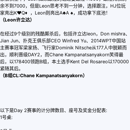
余不到7000，但是Leon思考不到一分钟，选择跟注，HJ位玩
家亮出K
♥
Q
♦
，Leon则亮出A♣A ♠，成功拿下底池！
（Leon许立达）
在经过9个级别的残酷厮杀后，包括许立达leon，Don mishra、
Jian Jun、扑克王俱乐部CEO Winfred Yu、2014WPT中国站
主赛事冠军梁家扬、飞行家Dominik Nitsche从177人中脱颖而
出，顺利晋级DAY2，而Chane Kampanatsanyakorn笑得最
后，以178400领跑B组，本土选手Kent Del Rosareo以170000
紧随其后。
（B组CL:Chane Kampanatsanyakorn）
以下是Day 2赛事的计分牌数目、座号及奖金分配表:
1号桌: