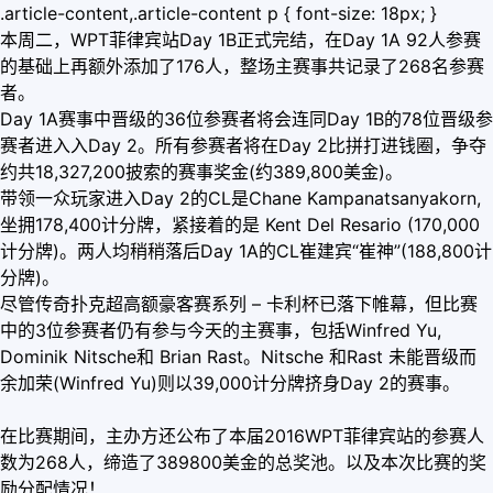
.article-content,.article-content p { font-size: 18px; }
本周二，WPT菲律宾站Day 1B正式完结，在Day 1A 92人参赛
的基础上再额外添加了176人，整场主赛事共记录了268名参赛
者。
Day 1A赛事中晋级的36位参赛者将会连同Day 1B的78位晋级参
赛者进入入Day 2。所有参赛者将在Day 2比拼打进钱圈，争夺
约共18,327,200披索的赛事奖金(约389,800美金)。
带领一众玩家进入Day 2的CL是Chane Kampanatsanyakorn,
坐拥178,400计分牌，紧接着的是 Kent Del Resario (170,000
计分牌)。两人均稍稍落后Day 1A的CL崔建宾“崔神”(188,800计
分牌)。
尽管传奇扑克超高额豪客赛系列 – 卡利杯已落下帷幕，但比赛
中的3位参赛者仍有参与今天的主赛事，包括Winfred Yu,
Dominik Nitsche和 Brian Rast。Nitsche 和Rast 未能晋级而
余加荣(Winfred Yu)则以39,000计分牌挤身Day 2的赛事。
在比赛期间，主办方还公布了本届2016WPT菲律宾站的参赛人
数为268人，缔造了389800美金的总奖池。以及本次比赛的奖
励分配情况！