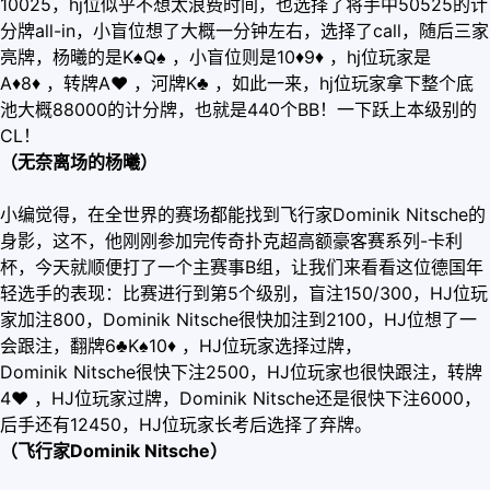
10025，hj位似乎不想太浪费时间，也选择了将手中50525的计
分牌all-in，小盲位想了大概一分钟左右，选择了call，随后三家
亮牌，杨曦的是K♠Q♠ ，小盲位则是10
♦
9
♦
，hj位玩家是
A
♦
8
♦
，转牌A
♥
，河牌K♣ ，如此一来，hj位玩家拿下整个底
池大概88000的计分牌，也就是440个BB！一下跃上本级别的
CL！
（无奈离场的杨曦）
小编觉得，在全世界的赛场都能找到飞行家Dominik Nitsche的
身影，这不，他刚刚参加完传奇扑克超高额豪客赛系列-卡利
杯，今天就顺便打了一个主赛事B组，让我们来看看这位德国年
轻选手的表现：比赛进行到第5个级别，盲注150/300，HJ位玩
家加注800，Dominik Nitsche很快加注到2100，HJ位想了一
会跟注，翻牌6♣K♠10
♦
，HJ位玩家选择过牌，
Dominik Nitsche很快下注2500，HJ位玩家也很快跟注，转牌
4
♥
，HJ位玩家过牌，Dominik Nitsche还是很快下注6000，
后手还有12450，HJ位玩家长考后选择了弃牌。
（飞行家Dominik Nitsche）