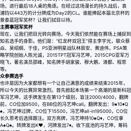
场，进行最后18人桌的角逐。在经过这场漫长的持久战后，袁
浦钧以443万的计分牌成为Day2的CL。谁能捧起本届北京杯的
景泰蓝冠军奖杯？让我们拭目以待。
主赛事冠军奖杯
现在，让我们把目光转向赛场，今天我们依然能在赛场上捕捉到
知名选手的身影。他们是：“红龙杯双冠王”得主李宇光，联众蔡
焱、吴绍纲、于佳，PS亚洲明星战队林辰安、黄迪伟，PSA策
略学院创始人陈光诚，2015TPT冠军冯艺坤，2015CPG亚军万
晓飞，著名演员邵峰，知名牌手胡家骏、穆大鹏、清都、程思
等。
众参赛选手
也许是因为大家都想有一个让自己满意的成绩来结束2015年，
所以今天的比赛异常激烈。首先掀起本场第一个高潮的是新科冠
军冯艺坤，这手牌发生在第13个级别，盲注2000/4000，翻牌
前，CO位加9500，在BB位的冯艺坤call。翻牌发出：9♠10
♦
Q
♠，冯艺坤过牌，CO位下15500，冯艺坤all-in195000，CO位
长久思考后选择跟注。双方亮牌，冯艺坤持10♠Q
♦
，CO位拿
A♠Q♠。转牌发出K
♥
，河牌发出7
♦
。收下底池的冯艺坤，筹码