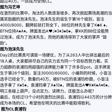
超过40万，一跃成为全场CL。
图为冯艺坤
在激烈的比赛中，淘汰的人数逐渐增多，再次掀起赛场高潮的当
属奖励圈的泡沫先生。泡沫先生的诞生于第16个级别，盲注
4000/8000，翻牌前就打到全下，BB位的林先生拿了K♣K ♠，
BTN位持A♠A
♦
。牌面发出A
♥
J
♦
3
♦
3♠6♠，拿KK的BB位没能熬
过泡沫，成为了泡沫先生，而他的离场得到了大家的掌声 “鼓
励”。
图为泡沫先生
Day2的比赛真可谓是一场硬仗，为了从263人中比拼出最后的
18人桌，大家都拼尽自己的实力去为同一个目标而努力着。实
力超群的袁浦钧用超强的读牌能力拿下了许多巨pot。这手牌发
生于第26个级别，盲注30000/60000，小编到的时候，小盲注
选手已经全下，数量约40万，被BTN位的袁浦钧秒跟，小盲注
选手拿了 K♠5♠，袁浦钧拿了A♠10♠，牌面发出A
♥
K
♦
K♠A
♦
6♠，
明三条碰上葫芦，没点定力，读牌力，还能怎么办呢？
最后，在经过13个小时的激烈比拼后，袁浦钧以443万的计分牌
成为本场的CL，希望他在明天的比赛中能取得胜利。
图为CL袁浦钧