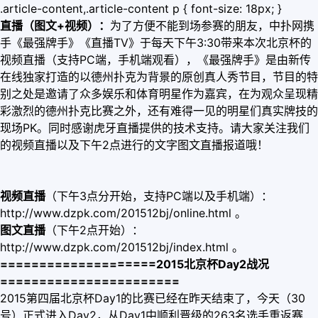
.article-content,.article-content p { font-size: 18px; }
直播（图文+视频）：
为了方便不能到场参赛的朋友，中扑网携
手《最强牌手》《直播TV》于每天下午3:30带来本次北京杯的
视频直播（支持PC端，手机端观看），《最强牌手》是由新传
在线独家打造的以德州扑克为背景的原创真人秀节目，节目的特
别之处是邀请了众多娱乐和体育明星作为嘉宾，在为观众呈现精
彩激烈的德州扑克比赛之外，还有难得一见的明星们真实牌技的
现场PK。同时感谢虎牙直播提供的技术支持。请大家关注我们
的视频直播以及下午2点进行的文字图文直播报道哦！
视频直播
（下午3点分开始，支持PC端以及手机端）：
http://www.dzpk.com/201512bj/online.html 。
图文直播
（
下午2点开始）：
http://www.dzpk.com/201512bj/index.html 。
====================2015北京杯Day2战况
=======================
2015第四届北京杯Day1的比赛已经在昨天结束了，今天（30
号）正式进入Day2，从Day1中顺利晋级的263名选手重返赛