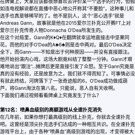
在牌桌上，大家应该都很想喜欢去评价某一个选手的行为，但假
如连电视解说都在直播中恶心地公开称其“不要脸”，这种事儿和
选手也真是够稀罕的了。他不是别人，这个“恶心选手”就是
Andreas Gann，故事就是他在2015爱尔兰扑克公开赛FT上对
爱尔兰扑克传奇人物Donnacha O’Dea所发生的。
在这个对局里，Gann的K
♦
Q
♦
在翻牌就幸运地直接击中坚果同
花，而他的对手O’Dea的A♣6♣则是击中两对。最后O’Dea决定
全下，而Gann——不知是出于何种原因——并没有直接跟注。
他开始扮演内心戏，这场大剧竟纠结了整整一分钟。Gann才艰
难地说出“跟注”...摊牌后更是直接引发了众怒。至于Gann究竟是
真的没有经验，还是故意为之，我们就不得而知了。可事情必没
有就此终结，河牌落下了一张奇迹般的6，O’Dea成功做成葫
芦，将Gann淘汰在第八名。只能说，恶人自有天收啊。
下面我们通过视频看看牌桌上究竟发生了什么？
第12名：喷鼻血级别的高额游戏从全速扑克消失
在几年前，如果你想打最高级别的线上扑克，你就去全速扑克
吧。这曾经是顶尖扑克选手们达成的一种相互共识。在全速扑克
游戏平台上，由于各种“喷鼻血”高级别游戏的出现，才变得被大