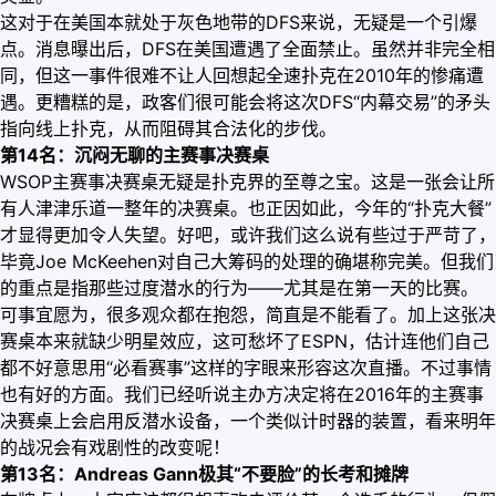
这对于在美国本就处于灰色地带的DFS来说，无疑是一个引爆
点。消息曝出后，DFS在美国遭遇了全面禁止。虽然并非完全相
同，但这一事件很难不让人回想起全速扑克在2010年的惨痛遭
遇。更糟糕的是，政客们很可能会将这次DFS“内幕交易”的矛头
指向线上扑克，从而阻碍其合法化的步伐。
第14名：沉闷无聊的主赛事决赛桌
WSOP主赛事决赛桌无疑是扑克界的至尊之宝。这是一张会让所
有人津津乐道一整年的决赛桌。也正因如此，今年的“扑克大餐”
才显得更加令人失望。好吧，或许我们这么说有些过于严苛了，
毕竟Joe McKeehen对自己大筹码的处理的确堪称完美。但我们
的重点是指那些过度潜水的行为——尤其是在第一天的比赛。
可事宜愿为，很多观众都在抱怨，简直是不能看了。加上这张决
赛桌本来就缺少明星效应，这可愁坏了ESPN，估计连他们自己
都不好意思用“必看赛事”这样的字眼来形容这次直播。不过事情
也有好的方面。我们已经听说主办方决定将在2016年的主赛事
决赛桌上会启用反潜水设备，一个类似计时器的装置，看来明年
的战况会有戏剧性的改变呢！
第13名：Andreas Gann极其“不要脸”的长考和摊牌