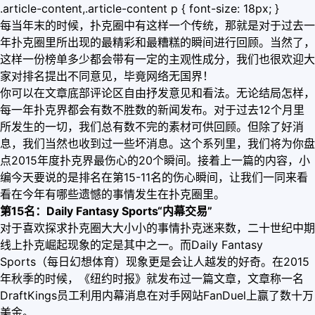
.article-content,.article-content p { font-size: 18px; }
每当年末的时候，扑克圈中有这样一个传统，那就是对于过去一
年扑克圈里所出现的最精彩和最糟糕的瞬间进行回顾。当然了，
这样一份榜单多少都会带有一定的主观性成分，我们也很欢迎大
家对排名提出不同意见，毕竟网络无国界！
你可以在文章底部评论区自由抒发意见和看法。无论结局怎样，
每一年扑克界都会有数不胜数的新闻发布。对于过去12个月里
所发生的一切，我们总有数不完的素材可供回顾。但除了好消
息，我们当然也收到过一些坏消息。这个系列里，我们将为你盘
点2015年度扑克界最伤心的20个瞬间。接着上一篇的内容，小
编今天要说的是排名在第15-11名的伤心瞬间，让我们一同来看
看在今年有哪些遗憾的事情发生在扑克圈里。
第15名：Daily Fantasy Sports“内幕交易”
对于喜欢探求扑克圈大大小小的事情扑克迷来数，二十世纪中期
线上扑克崛起现象的定是其中之一。而Daily Fantasy
Sports（每日幻想体育）现象更是会让人越发的好奇。在2015
年秋季的时候，《纽约时报》就发布过一篇文章，文章称一名
DraftKings员工利用内幕消息在对手网站FanDuel上赢了数十万
美金。