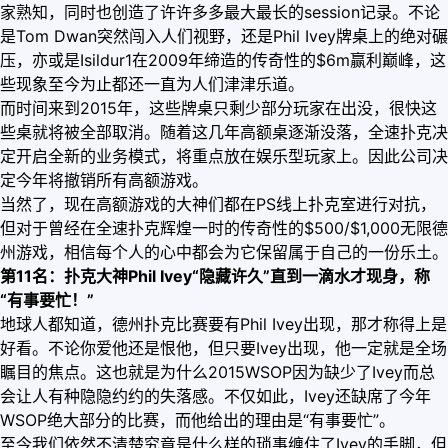
家熟知，同时也创造了许许多多最大最长的session记录。不论
是Tom Dwan突然闯入人们视野，还是Phil Ivey牌桌上的绝对碾
压，亦或是Isildur1在2009年缔造的传奇性的$6m赢利巅峰，这
些现象至今为止都还一直为人们津津乐道。
而时间来到2015年，这些牌桌只剩少部分玩家在出没，很快这
些桌就将被全部取消。随着这几年高额桌逐渐没落，全速扑克决
定开启全新的业务模式，将重点放在娱乐型玩家上。因此公司决
定今年将撤销所有高额游戏。
当然了，现在高额游戏的大神们都在PS线上扑克室进行对抗，
但对于曾经在全速扑克辉煌一时的传奇性的$500/$1,000无限德
州游戏，相信每个人的心中都会为它保留属于自己的一份乐土。
第11名：扑克大神Phil Ivey“隐藏许久”直到一滴水才现身，称
“有事要忙！”
地球人都知道，德州扑克比赛要有Phil Ivey出现，那才称得上是
好看。不论你爱他还是恨他，但只要Ivey出现，他一定就是全场
瞩目的焦点。这也就是为什么2015WSOP因为缺少了Ivey而总
会让人有种隐隐约约的失落感。不仅如此，Ivey还缺席了今年
WSOP绝大部分的比赛，而他给出的理由是“有事要忙”。
至今我们依然不清楚究竟是什么样的琐事缠住了Ivey的手脚，但