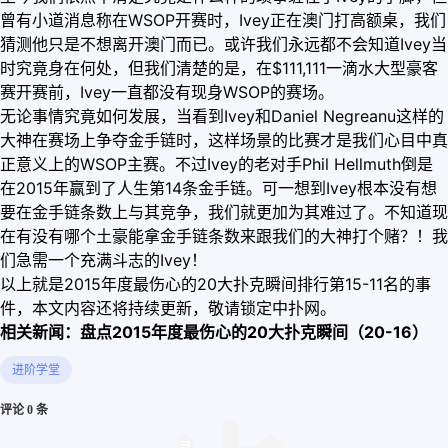
曾有小道消息称在WSOP开赛时，Ivey正在澳门打高额桌，我们
猜测他只是不想离开澳门而已。或许我们永远都不会知道Ivey当
时究竟身在何处，但我们清楚的是，在$111,111一滴水大型豪客
赛开赛前，Ivey一直都没有现身WSOP的赛场。
无论事情究竟如何发展，当看到Ivey和Daniel Negreanu这样的
大神在赛场上争夺金手链时，这样场景的比赛才是我们心目中真
正意义上的WSOP主赛。不过Ivey的老对手Phil Hellmuth倒是
在2015年赢到了人生第14条金手链。可一想到Ivey根本没有想
要在金手链条数上与其竞争，我们就更加为其难过了。不知道现
在有没有哪个土豪能拿金手链条数来跟我们的大神打个赌？！我
们急需一个充满斗志的Ivey！
以上就是2015年度最伤心的20大扑克瞬间排行第15-11名的事
件，本文内容还将持续更新，敬请锁定中扑网。
相关新闻：盘点2015年度最伤心的20大扑克瞬间（20-16）
进阶学堂
评论 0 条