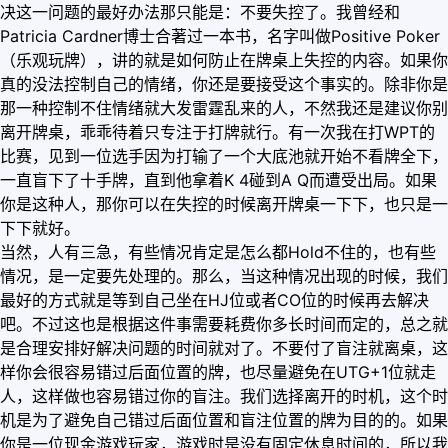
决这一问题的最好办法那只能是：不要失控了。我曾经和
Patricia Cardner博士合著过一本书，名字叫做Positive Poker
（乐观玩牌），讲的就是如何防止在牌桌上失控的内容。如果你
真的没法控制自己的情绪，你还是要接受这个事实的。除非你是
那一种控制不住情绪就大发雷霆乱来的人，不然我还是建议你别
离开牌桌，乖乖待着只专注于打牌就行。有一次我在打WPT的
比赛，见到一位选手因为打输了一个大底池就开始不看牌全下，
一直盲下了十手牌，直到他拿着K 4碰到A Q而遭受出局。如果
你是这种人，那你可以在失控的时候离开牌桌一下下，也只是一
下下就好。
当然，人有三急，有些情况肯定是怎么都Hold不住的，也有些
情况，是一定要先处理的。那么，当这种情况出现的时候，我们
最好的方式就是等到自己坐在HJ位或者CO位的时候再去解决
吧。不过这也是根据这件事需要耗费你多长时间而定的，总之就
是合理安排好解决问题的时间就对了。不要付了盲注就离桌，这
样你会很容易错过后面位置的牌，也尽量避免在UTG+1位就走
人，这样做也容易错过你的盲注。我们选择离开的时机，这个时
机是为了避免自己错过后面位置和盲注位置的牌为目的的。如果
你是一位现金游戏玩家，游戏时是没有固定休息时间的，所以我