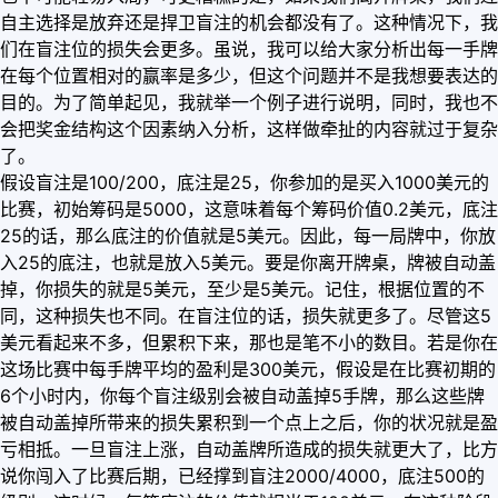
自主选择是放弃还是捍卫盲注的机会都没有了。这种情况下，我
们在盲注位的损失会更多。虽说，我可以给大家分析出每一手牌
在每个位置相对的赢率是多少，但这个问题并不是我想要表达的
目的。为了简单起见，我就举一个例子进行说明，同时，我也不
会把奖金结构这个因素纳入分析，这样做牵扯的内容就过于复杂
了。
假设盲注是100/200，底注是25，你参加的是买入1000美元的
比赛，初始筹码是5000，这意味着每个筹码价值0.2美元，底注
25的话，那么底注的价值就是5美元。因此，每一局牌中，你放
入25的底注，也就是放入5美元。要是你离开牌桌，牌被自动盖
掉，你损失的就是5美元，至少是5美元。记住，根据位置的不
同，这种损失也不同。在盲注位的话，损失就更多了。尽管这5
美元看起来不多，但累积下来，那也是笔不小的数目。若是你在
这场比赛中每手牌平均的盈利是300美元，假设是在比赛初期的
6个小时内，你每个盲注级别会被自动盖掉5手牌，那么这些牌
被自动盖掉所带来的损失累积到一个点上之后，你的状况就是盈
亏相抵。一旦盲注上涨，自动盖牌所造成的损失就更大了，比方
说你闯入了比赛后期，已经撑到盲注2000/4000，底注500的