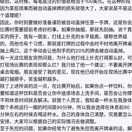
级别，这时候，每笔底注的价值就相当于100美元。在这种阶段
因为某些琐事而被自动盖掉牌的损失就很大了，大家说是不是这
个道理呢？
因此，你时刻要做好准备谨防被自动盖掉任意一手牌，这是你去
比赛时需要提前考虑好的事。如果你抽烟，那就先别抽。说个真
实的例子，我有一朋友，打线上扑克的水平极高，堪称世界级
的，而他也有个习惯，那就是打牌的过程中会时不时地离开牌桌
抽上两口，这个举动会让他到手的约20%的牌会被自动盖掉。
有一天这位朋友突然问我，为什么他打线上扑克打得那么好，可
打现场比赛的表现却那么烂？我只给了他一个建议：不要离开牌
桌去吸烟。朋友接受了我的意见，现在他已经开始在现场比赛中
越打越顺手，奖金越积越多。
除了上述所说的这一点，在比赛开始后，如果你点一杯饮料，你
要知道这杯饮料是否会让你中途退场去上洗手间，是否会让你撑
不到休息时间就去解决。就我个人而言，我知道一杯水在我身体
整个系统运行一圈的时间是90分钟，所以我会选择在休息前90
分钟左右的时候去喝这杯水。自己的身体自己清楚，究竟要怎么
安排，大家可以根据自己的实际情况去做调整。
至于失控的问题，如果你经常为了避免失控而离开牌桌的话，解