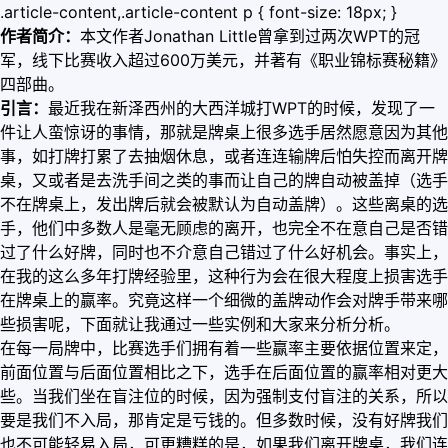
.article-content,.article-content p { font-size: 18px; }
作者简介：
本文作者Jonathan Little曾拿到过两次WPT的冠
军，线下比赛收入超过600万美元，并著有《职业锦标赛秘籍》
四部曲。
引言：
最近我在新泽西州的大西洋城打WPT的时候，发现了一
件让人蛮惊讶的事情，那就是牌桌上很多选手居然愿意因为其他
事，如打牌打累了去抽烟休息，或者连连输牌后怕失控而离开牌
桌，又或者是去洗手间之类的事而让自己的牌自动被盖掉（选手
不在牌桌上，发出牌后就会被默认为自动盖牌）。这些离桌的选
手，他们中多数人是毫无顾虑的离开，也完全不在意自己是否错
过了什么好牌，同时也不介意自己错过了什么好机会。事实上，
在我的这么多年打牌经验里，这种行为会在很大程度上损害选手
在牌桌上的赢率。究竟这样一个细微的盖牌动作会对牌手带来哪
些损害呢，下面就让我通过一些实例和大家来分析分析。
在每一局牌中，比赛选手们拥有着一些赢率主要依据位置来定，
前面位置与后面位置相比之下，选手在后面位置的赢率相对更大
些。当我们坐在盲注位的时候，因为强制支付盲注的关系，所以
要是我们不入局，那肯定是亏钱的。但多数时候，没有好牌我们
也不可能轻易入局，可更糟糕的是，如果我们离开牌桌，我们连