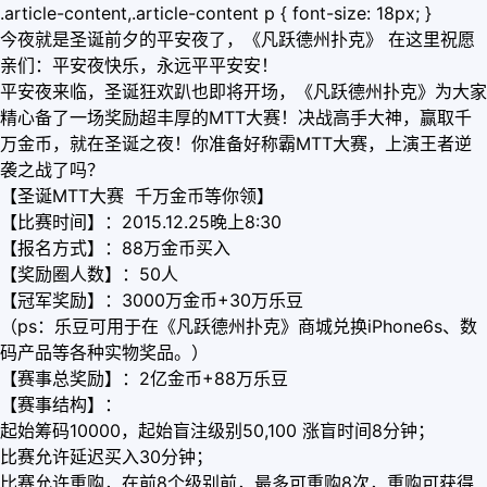
.article-content,.article-content p { font-size: 18px; }
今夜就是圣诞前夕的平安夜了，《凡跃德州扑克》 在这里祝愿
亲们：平安夜快乐，永远平平安安！
平安夜来临，圣诞狂欢趴也即将开场，《凡跃德州扑克》为大家
精心备了一场奖励超丰厚的MTT大赛！决战高手大神，赢取千
万金币，就在圣诞之夜！你准备好称霸MTT大赛，上演王者逆
袭之战了吗？
【圣诞MTT大赛 千万金币等你领】
【比赛时间】：2015.12.25晚上8:30
【报名方式】：88万金币买入
【奖励圈人数】：50人
【冠军奖励】：3000万金币+30万乐豆
（ps：乐豆可用于在《凡跃德州扑克》商城兑换iPhone6s、数
码产品等各种实物奖品。）
【赛事总奖励】：2亿金币+88万乐豆
【赛事结构】：
起始筹码10000，起始盲注级别50,100 涨盲时间8分钟；
比赛允许延迟买入30分钟；
比赛允许重购，在前8个级别前，最多可重购8次，重购可获得