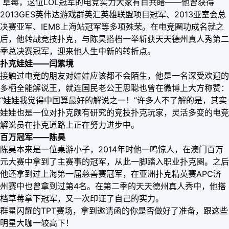
草莓，这位LOL冠军的电竞实力大家有目共睹——他曾获得
2013GES英伟达游戏群英汇英雄联盟项目冠军、2013亚室会总
决赛亚军、IEM8上海站冠军等多项殊荣。在电竞圈功成名就之
后，他转战竞技扑克，与陈昊搭档一举斩获天天德州真人秀第二
季总决赛冠军，迎来他人生中新的转折点。
扑克娃娃——闫紫境
接触过电竞的朋友对娃娃应该都不会陌生，他是一名深受欢迎的
多栖全能解说王，就连国民老公王思聪也曾在微博上大方称赞：
“娃娃我觉得中国算最好的解说之一！”许多人不了解的是，其实
娃娃也是一位对扑克颇有研究的竞技扑克玩家，灵活多变的电竞
解说员在扑克道路上正在努力进步中。
百万冠军——陈昊
陈昊本来是一位桌游小子，2014年时他一鸣惊人，在澳门百万
元大赛中拿到了主赛事的冠军，从此一脚踏入职业扑克圈。之后
他还拿到过上海第一届慈善赛冠军，在亚洲扑克精英赛APC济
州赛中也曾拿到过第4名。在第二季的天天德州真人秀中，他搭
档草莓拿下冠军，又一次印证了自己的实力。
群星闪耀的TPT赛场，拿到邀请函的你是否做好了准备，跟这些
明星大咖一较高下！