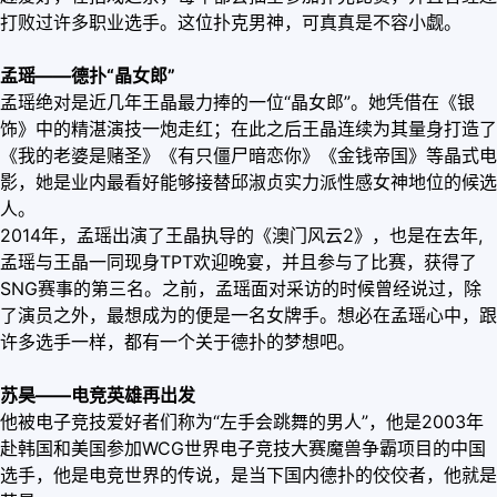
打败过许多职业选手。这位扑克男神，可真真是不容小觑。
孟瑶——德扑“晶女郎”
孟瑶绝对是近几年王晶最力捧的一位“晶女郎”。她凭借在《银
饰》中的精湛演技一炮走红；在此之后王晶连续为其量身打造了
《我的老婆是赌圣》《有只僵尸暗恋你》《金钱帝国》等晶式电
影，她是业内最看好能够接替邱淑贞实力派性感女神地位的候选
人。
2014年，孟瑶出演了王晶执导的《澳门风云2》，也是在去年,
孟瑶与王晶一同现身TPT欢迎晚宴，并且参与了比赛，获得了
SNG赛事的第三名。之前，孟瑶面对采访的时候曾经说过，除
了演员之外，最想成为的便是一名女牌手。想必在孟瑶心中，跟
许多选手一样，都有一个关于德扑的梦想吧。
苏昊——电竞英雄再出发
他被电子竞技爱好者们称为“左手会跳舞的男人”，他是2003年
赴韩国和美国参加WCG世界电子竞技大赛魔兽争霸项目的中国
选手，他是电竞世界的传说，是当下国内德扑的佼佼者，他就是