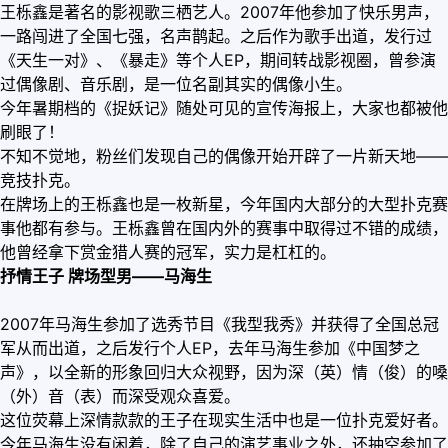
王栎鑫是著名的影视歌三栖艺人。2007年他参加了快乐男声，
一路闯进了全国七强，名声鹊起。之后作为歌手出道，发行过
《天生一对》、《暴走》等个人EP，期间转战影视圈，曾参演
过偶像剧、音乐剧，是一位名副其实的偶像小生。
今年暑期档的《捉妖记》随处可见的宣传海报上，大家也都被他
刷眼了！
不知不觉地，粉丝们发现自己的偶像开始开辟了一片新天地——
竞技扑克。
在牌场上的王栎鑫也是一枚新星，今年国内大部分的大型扑克赛
事他都有参与。王栎鑫曾在国内外的赛事中取得过不错的成绩，
他曾经拿下赏金猎人赛的冠军，实力是杠杠的。
抒情王子 牌场型男——马海生
2007年马海生参加了选秀节目《我型我秀》并获得了全国总冠
军从而出道，之后发行个人EP，去年马海生参加《中国梦之
声》，以全新的形象回归大众视野，因为深（英）情（俊）的嗓
（外）音（表）而深受观众喜爱。
这位荧幕上深情款款的王子在现实生活中也是一位扑克爱好者。
今年马海生没有闲着，除了自己的演艺事业之外，还抽空参加了