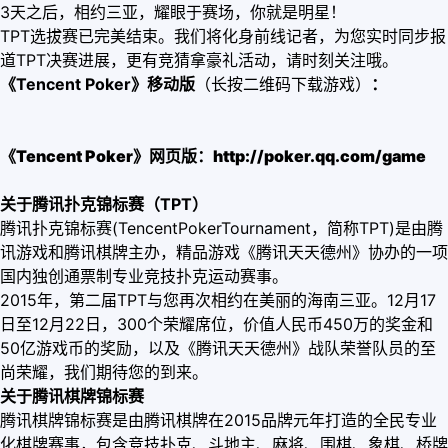
3天之后，相约三亚，耀眼于赛场，你就是明星！
TPT选拔赛已完美结束。我们将化身前线记者，为您实时同步报
道TPT决赛进展，更有竞猜拿豪礼活动，请时刻关注哦。
《Tencent Poker》移动版
（长按二维码下载游戏）
：
《Tencent Poker》
网页版：http://poker.qq.com/game
关于腾讯扑克锦标赛（TPT）
腾讯扑克锦标赛(TencentPokerTournament，简称TPT)是由腾
讯游戏和腾讯棋牌主办，精品游戏《腾讯天天德州》协办的一项
国内独创通票制专业竞技扑克运动赛事。
2015年，第二届TPT与您再次相约在美丽的海南三亚。12月17
日至12月22日，300个荣耀席位，价值人民币450万的奖金和
50亿游戏币的奖励，以及《腾讯天天德州》战队荣誉队员的至
尚荣耀，我们期待您的到来。
关于腾讯棋牌锦标赛
腾讯棋牌锦标赛是由腾讯棋牌在2015品牌元年打造的全民专业
化棋牌赛事，包含竞技扑克、斗地主、麻将、围棋、象棋、桥牌