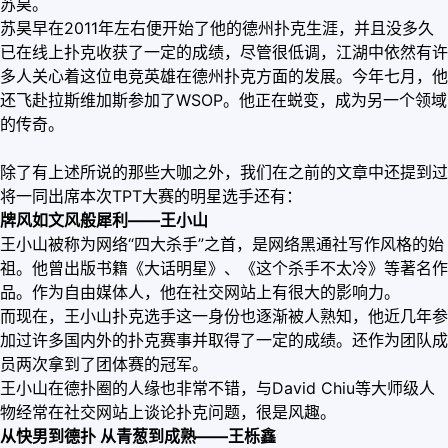
苏昊。
苏昊早在2011年左右便开始了他的德州扑克生涯，并且没多久
已在线上扑克收获了一定的成绩，尽管很低调，江湖中依然有许
多人关心着这位电竞英雄在德州扑克方面的发展。今年七月，他
还飞赴拉斯维加斯参加了WSOP。他正在蜕变，成为另一个领域
的传奇。
除了有上述所说的那些大咖之外，我们在之前的文章中还提到过
将一同出席本次TPT大赛的明星选手还有：
牌风如文风般犀利——王小山
王小山被称为网络“四大杀手”之首，是网络黑通社写作风格的始
祖。他曾出版书籍《大话明星》、《这个杀手不太冷》等著名作
品。作为自由媒体人，他在社交网站上有很大的影响力。
而现在，王小山扑克选手这一身份也逐渐被人熟知，他近几年参
加过许多国内外的扑克赛事并取得了一定的成绩。还作为团队成
员两次拿到了团体赛的冠军。
王小山在德扑圈的人缘也非常不错，与David Chiu等大师级人
物经常在社交网站上谈论扑克问题，很是风趣。
从快男到德扑 从青葱到成熟——王栎鑫