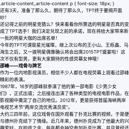
.article-content,.article-content p { font-size: 18px; }
还有3天，准备了那么久，期待了那么久，TPT终于要揭开面
纱！
还记得之前的明星竞猜么？快来看看你所票选的明星是否真的变
成了TPT选手！我们决定兑现之前的承诺，现在将给大家带来新
一批的明星大咖的出席名单！
今年的TPT可谓是星光璀璨，继上次公布的王小山、王栎鑫、马
海生之后，又一拨明星偶像确认将会出席2015TPT盛宴啦！这
次不仅有型男，更有大家期待的性感荧幕女神哦！
邵峰——戏骨与牌艺
作为一位内地影视演员，相信不少人都在电视荧幕上观看过邵峰
精彩的表演。
1987年，16岁的邵峰就参演了他的第一部电影《少男少女
们》，正式出道；之后接连出演了各种类型的电视电影作品，在
影视圈中奠定了自己的地位。2012年，更是获得首届海峡两岸
电视艺术节“两岸交流优秀演员奖”。
大约三四年前，这位戏骨在国外观看了扑克比赛的视频，于是便
与德州扑克结下了情缘。近几年来，德州扑克成为了他最大的兴
趣爱好，在拍戏之余，每年都会抽空参加扑克比赛，并且曾经还