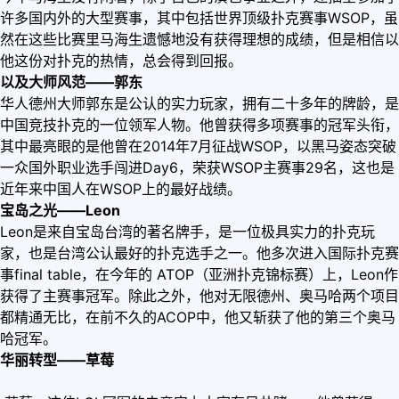
许多国内外的大型赛事，其中包括世界顶级扑克赛事WSOP，虽
然在这些比赛里马海生遗憾地没有获得理想的成绩，但是相信以
他这份对扑克的热情，总会得到回报。
以及
大师风范——郭东
华人德州大师郭东是公认的实力玩家，拥有二十多年的牌龄，是
中国竞技扑克的一位领军人物。他曾获得多项赛事的冠军头衔，
其中最亮眼的是他曾在2014年7月征战WSOP，以黑马姿态突破
一众国外职业选手闯进Day6，荣获WSOP主赛事29名，这也是
近年来中国人在WSOP上的最好战绩。
宝岛之光——Leon
Leon是来自宝岛台湾的著名牌手，是一位极具实力的扑克玩
家，也是台湾公认最好的扑克选手之一。他多次进入国际扑克赛
事final table，在今年的 ATOP（亚洲扑克锦标赛）上，Leon作
获得了主赛事冠军。除此之外，他对无限德州、奥马哈两个项目
都精通无比，在前不久的ACOP中，他又斩获了他的第三个奥马
哈冠军。
华丽转型——草莓